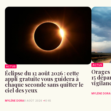
ACTUS
ACTUS
Orages 
Éclipse du 12 août 2026 : cette
15 dépa
appli gratuite vous guidera à
vigilan
chaque seconde sans quitter le
ciel des yeux
MYLÈNE DORA
MYLÈNE DORA
8 AOÛT 2026
10:45