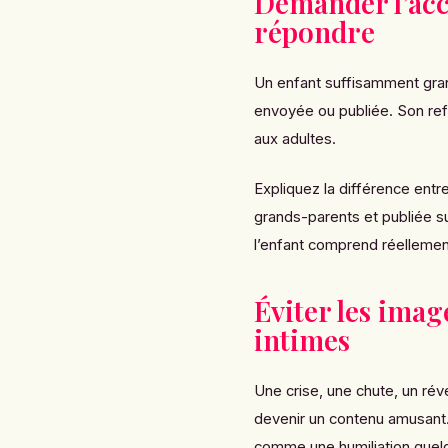
Demander l’acc
répondre
Un enfant suffisamment grand 
envoyée ou publiée. Son ref
aux adultes.
Expliquez la différence entr
grands-parents et publiée s
l’enfant comprend réellement
Éviter les imag
intimes
Une crise, une chute, un réve
devenir un contenu amusant.
comme une humiliation quelq