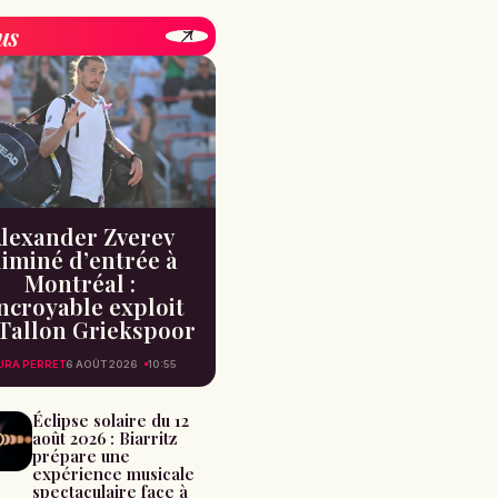
us
lexander Zverev
liminé d’entrée à
Montréal :
incroyable exploit
Tallon Griekspoor
URA PERRET
6 AOÛT 2026
10:55
Éclipse solaire du 12
août 2026 : Biarritz
prépare une
expérience musicale
spectaculaire face à