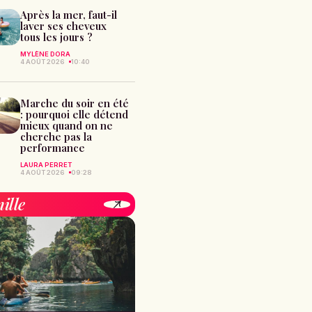
Après la mer, faut-il
laver ses cheveux
tous les jours ?
MYLÈNE DORA
4 AOÛT 2026
10:40
Marche du soir en été
: pourquoi elle détend
mieux quand on ne
cherche pas la
performance
LAURA PERRET
4 AOÛT 2026
09:28
ille