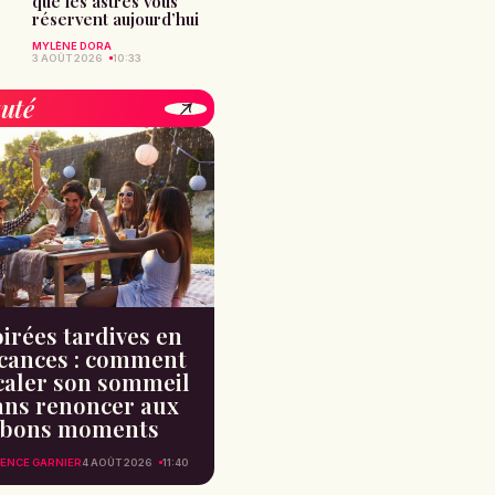
que les astres vous
réservent aujourd’hui
MYLÈNE DORA
3 AOÛT 2026
10:33
uté
irées tardives en
cances : comment
caler son sommeil
ans renoncer aux
bons moments
ENCE GARNIER
4 AOÛT 2026
11:40