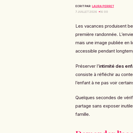
ECRIT PAR:
LAURA PERRET
7 JUILLET 2026
16:00
Les vacances produisent bea
première randonnée. L’envie
mais une image publiée en li
accessible pendant longtem
Préserver l’
intimité des enf
consiste à réfléchir au conte
l’enfant à ne pas voir certa
Quelques secondes de vérifi
partage sans exposer inutilem
famille.