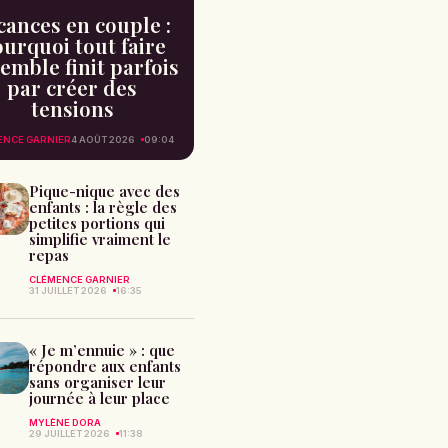
cances en couple :
urquoi tout faire
emble finit parfois
par créer des
tensions
ENCE GARNIER
4 AOÛT 2026
09:04
Pique-nique avec des
enfants : la règle des
petites portions qui
simplifie vraiment le
repas
CLÉMENCE GARNIER
31 JUILLET 2026
16:35
« Je m’ennuie » : que
répondre aux enfants
sans organiser leur
journée à leur place
MYLÈNE DORA
29 JUILLET 2026
11:38