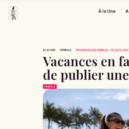
À la Une
A
À LA UNE
FAMILLE
VACANCES EN FAMILLE : CE QU’IL FAUT
Vacances en fam
de publier une
FAMILLE