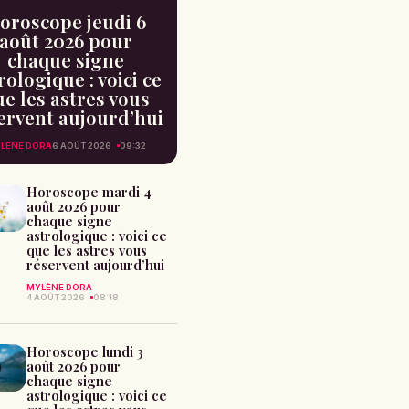
oroscope jeudi 6
août 2026 pour
chaque signe
rologique : voici ce
e les astres vous
ervent aujourd’hui
LÈNE DORA
6 AOÛT 2026
09:32
Horoscope mardi 4
août 2026 pour
chaque signe
astrologique : voici ce
que les astres vous
réservent aujourd’hui
MYLÈNE DORA
4 AOÛT 2026
08:18
Horoscope lundi 3
août 2026 pour
chaque signe
astrologique : voici ce