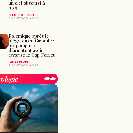
un ciel obscurci à
99,5...
CLÉMENCE GARNIER
6 AOÛT 2026
10:45
Polémique après le
mégafeu en Gironde :
les pompiers
démentent avoir
favorisé le Cap Ferret
LAURA PERRET
6 AOÛT 2026
10:35
rologie