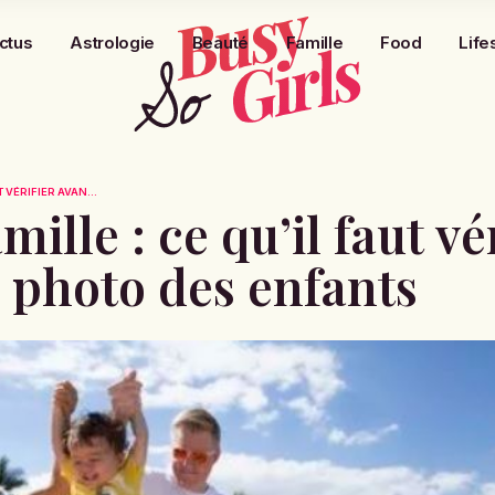
ctus
Astrologie
Beauté
Famille
Food
Life
 VÉRIFIER AVAN...
ille : ce qu’il faut vé
 photo des enfants