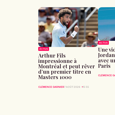
ACTUS
Une vid
ACTUS
Jordan
Arthur Fils
avec u
impressionne à
Paris
Montréal et peut rêver
d’un premier titre en
Masters 1000
CLÉMENCE G
CLÉMENCE GARNIER
7 AOÛT 2026
15:55