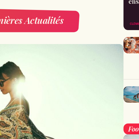
ens
ières Actualités
CLÉM
Fo