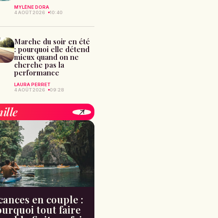
MYLÈNE DORA
4 AOÛT 2026
10:40
Marche du soir en été
: pourquoi elle détend
mieux quand on ne
cherche pas la
performance
LAURA PERRET
4 AOÛT 2026
09:28
ille
cances en couple :
urquoi tout faire