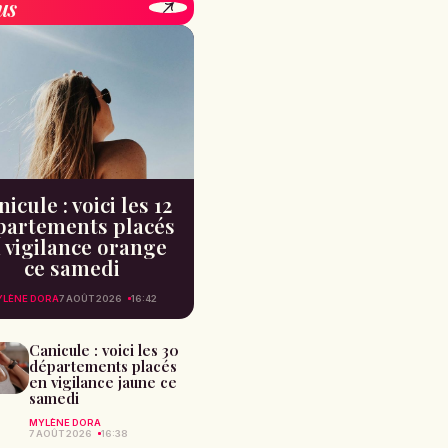
us
icule : voici les 12
partements placés
 vigilance orange
ce samedi
YLÈNE DORA
7 AOÛT 2026
16:42
Canicule : voici les 30
départements placés
en vigilance jaune ce
samedi
MYLÈNE DORA
7 AOÛT 2026
16:38