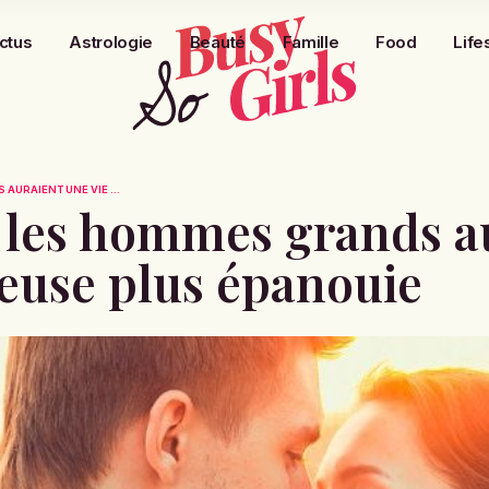
ctus
Astrologie
Beauté
Famille
Food
Life
AURAIENT UNE VIE ...
 les hommes grands a
euse plus épanouie