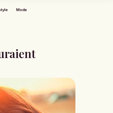
style
Mode
uraient