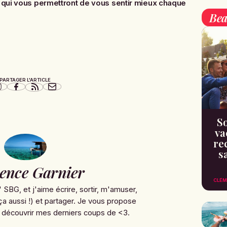
s qui vous permettront de vous sentir mieux chaque
Bea
PARTAGER L'ARTICLE
So
va
re
s
ence Garnier
CLÉM
' SBG, et j'aime écrire, sortir, m'amuser,
ça aussi !) et partager. Je vous propose
 découvrir mes derniers coups de <3.