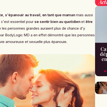
Act
te
,
s'épanouir au travail
,
en tant que maman
mais aussi
, c'est essentiel pour
se sentir bien au quotidien
et
être
que les personnes grandes auraient plus de chance d'y
 par
BodyLogic MD
a en effet démontré que les personnes
 vie amoureuse et sexuelle plus épanouie.
Can
dé
en
M