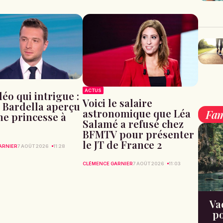
ACTUS
éo qui intrigue :
Voici le salaire
 Bardella aperçu
astronomique que Léa
Fam
ne princesse à
Salamé a refusé chez
BFMTV pour présenter
le JT de France 2
ARNIER
7 AOÛT 2026
11:28
CLÉMENCE GARNIER
7 AOÛT 2026
11:03
Va
po