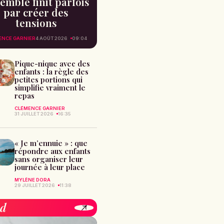
emble finit parfois
par créer des
tensions
ENCE GARNIER
4 AOÛT 2026
09:04
Pique-nique avec des
enfants : la règle des
petites portions qui
simplifie vraiment le
repas
CLÉMENCE GARNIER
31 JUILLET 2026
16:35
« Je m’ennuie » : que
répondre aux enfants
sans organiser leur
journée à leur place
MYLÈNE DORA
29 JUILLET 2026
11:38
od