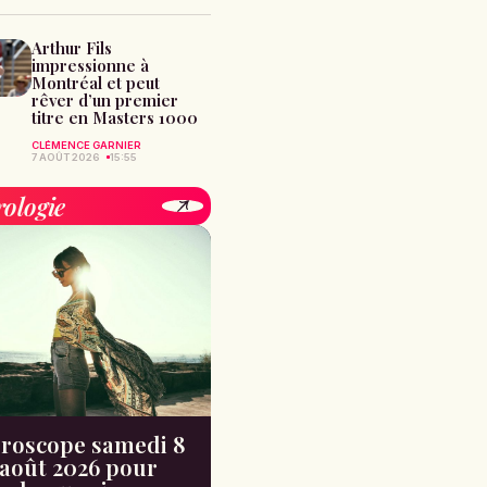
Arthur Fils
impressionne à
Montréal et peut
rêver d’un premier
titre en Masters 1000
CLÉMENCE GARNIER
7 AOÛT 2026
15:55
rologie
roscope samedi 8
août 2026 pour