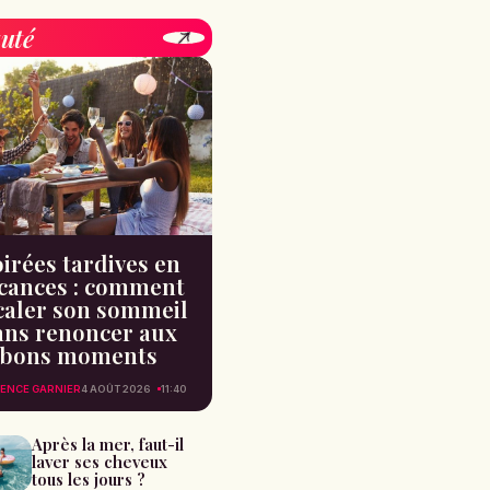
uté
irées tardives en
cances : comment
caler son sommeil
ans renoncer aux
bons moments
ENCE GARNIER
4 AOÛT 2026
11:40
Après la mer, faut-il
laver ses cheveux
tous les jours ?