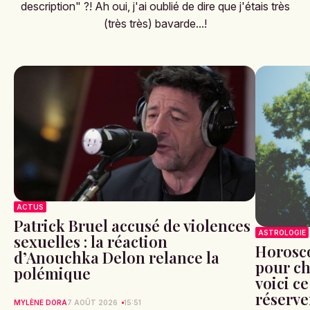
description" ?! Ah oui, j'ai oublié de dire que j'étais très
(très très) bavarde...!
ACTUS
Patrick Bruel accusé de violences
ASTROLOGIE
sexuelles : la réaction
Horosco
d’Anouchka Delon relance la
pour ch
polémique
voici ce
réserve
MYLÈNE DORA
7 AOÛT 2026
15:51