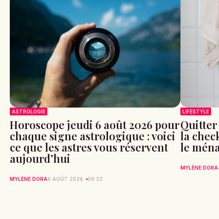
ASTROLOGIE
LIFESTYLE
Horoscope jeudi 6 août 2026 pour
Quitter
chaque signe astrologique : voici
la check
ce que les astres vous réservent
le ména
aujourd’hui
MYLÈNE DORA
MYLÈNE DORA
6 AOÛT 2026
09:32