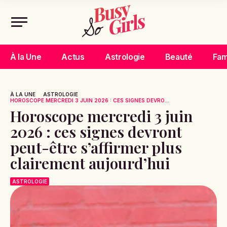
À la Une
Actus
Astrologie
Beauté
Fam
À LA UNE
ASTROLOGIE
HOROSCOPE MERCREDI 3 JUIN 2026 : CES SIGNES DEVRO...
Horoscope mercredi 3 juin
2026 : ces signes devront
peut-être s’affirmer plus
clairement aujourd’hui
ASTROLOGIE