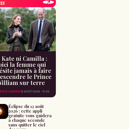
us
 Kate ni Camilla :
oici la femme qui
ésite jamais à faire
escendre le Prince
illiam sur terre
ENCE GARNIER
8 AOÛT 2026
11:02
Éclipse du 12 août
2026 : cette appli
gratuite vous guidera
à chaque seconde
sans quitter le ciel