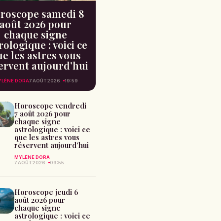
roscope samedi 8
août 2026 pour
chaque signe
rologique : voici ce
e les astres vous
ervent aujourd’hui
LÈNE DORA
7 AOÛT 2026
19:59
Horoscope vendredi
7 août 2026 pour
chaque signe
astrologique : voici ce
que les astres vous
réservent aujourd’hui
MYLÈNE DORA
7 AOÛT 2026
09:55
Horoscope jeudi 6
août 2026 pour
chaque signe
astrologique : voici ce