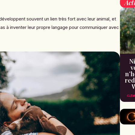
Act
développent souvent un lien très fort avec leur animal, et
 pas à inventer leur propre langage pour communiquer avec
Ni
v
n’h
red
W
CLÉM