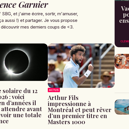
ence Garnier
Va
po
' SBG, et j'aime écrire, sortir, m'amuser,
ens
ça aussi !) et partager. Je vous propose
 découvrir mes derniers coups de <3.
CLÉM
 solaire du 12
ACTUS
26 : voici
Arthur Fils
n d’années il
impressionne à
 attendre avant
Montréal et peut rêver
evoir une totale
d’un premier titre en
nce
Masters 1000