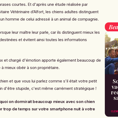
hrases courtes. Et d'après une étude réalisée par
taire Vétérinaire d’Alfort, les chiens adultes distinguent
à un homme de celui adressé à un animal de compagnie.
Bea
orsque leur maître leur parle, car ils distinguent mieux les
destinées et évitent ainsi toutes les informations
ux et chargé d'émotion apporte également beaucoup de
te à mieux obéir à son propriétaire.
So
ien et que vous lui parlez comme s'il était votre petit
va
in d'être stupide, c'est même carrément stratégique !
re
s
quoi o
n dormirait beaucoup mieux avec son chien
r trop de temps sur votre smartphone nuit à votre
CLÉM