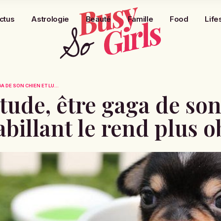
ctus
Astrologie
Beauté
Famille
Food
Life
A DE SON CHIEN ET LU...
étude, être gaga de son
abillant le rend plus o