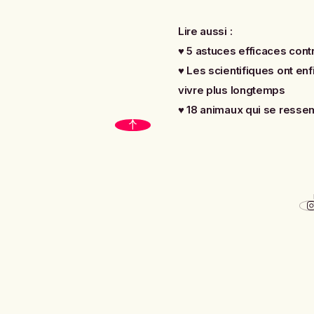
Lire aussi :
♥
5 astuces efficaces cont
♥
Les scientifiques ont en
vivre plus longtemps
♥
18 animaux qui se resse