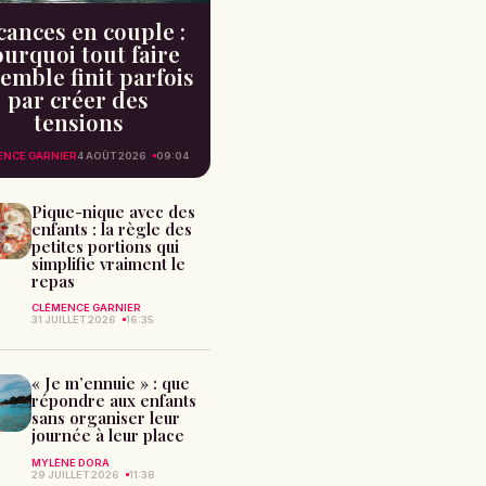
cances en couple :
urquoi tout faire
emble finit parfois
par créer des
tensions
ENCE GARNIER
4 AOÛT 2026
09:04
Pique-nique avec des
enfants : la règle des
petites portions qui
simplifie vraiment le
repas
CLÉMENCE GARNIER
31 JUILLET 2026
16:35
« Je m’ennuie » : que
répondre aux enfants
sans organiser leur
journée à leur place
MYLÈNE DORA
29 JUILLET 2026
11:38