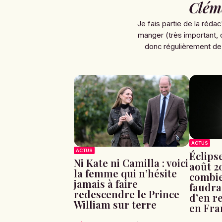
Clém
Je fais partie de la rédac
manger (très important, 
donc régulièrement de
ACTUS
ACTUS
Éclipse
Ni Kate ni Camilla : voici
août 20
la femme qui n’hésite
combie
jamais à faire
faudra
redescendre le Prince
d’en r
William sur terre
en Fra