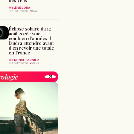
des yeux
MYLÈNE DORA
8 AOÛT 2026
10:45
Éclipse solaire du 12
août 2026 : voici
combien d’années il
faudra attendre avant
d’en revoir une totale
en France
CLÉMENCE GARNIER
8 AOÛT 2026
09:47
rologie