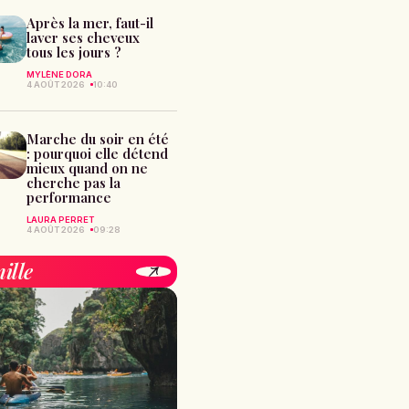
Après la mer, faut-il
laver ses cheveux
tous les jours ?
MYLÈNE DORA
4 AOÛT 2026
10:40
Marche du soir en été
: pourquoi elle détend
mieux quand on ne
cherche pas la
performance
LAURA PERRET
4 AOÛT 2026
09:28
ille