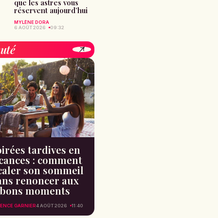
que les astres vous
réservent aujourd’hui
MYLÈNE DORA
6 AOÛT 2026
09:32
uté
irées tardives en
cances : comment
caler son sommeil
ans renoncer aux
bons moments
ENCE GARNIER
4 AOÛT 2026
11:40