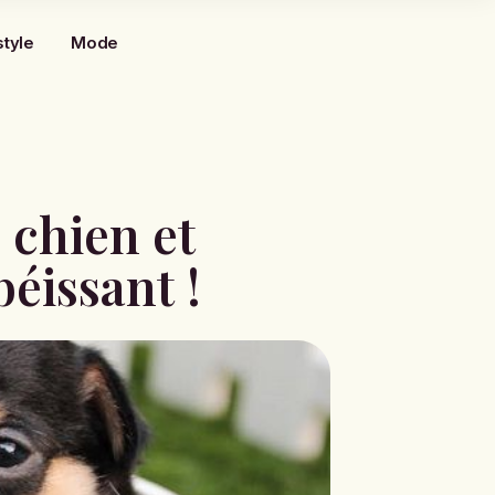
style
Mode
 chien et
béissant !