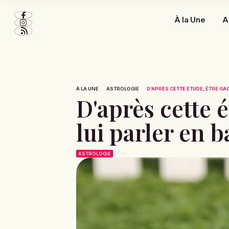
À la Une
A
À LA UNE
ASTROLOGIE
D'APRÈS CETTE ÉTUDE, ÊTRE GAG
D'après cette 
lui parler en b
ASTROLOGIE