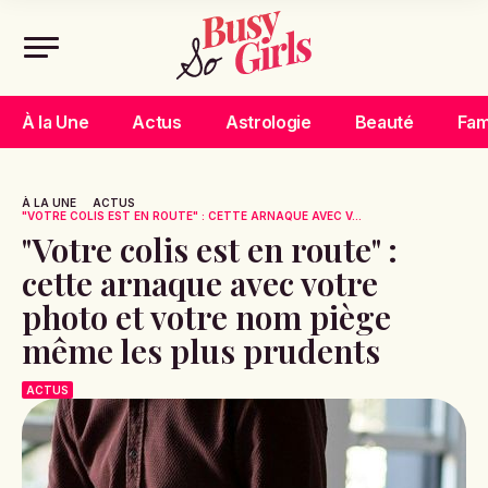
À la Une
Actus
Astrologie
Beauté
Fam
À LA UNE
ACTUS
"VOTRE COLIS EST EN ROUTE" : CETTE ARNAQUE AVEC V...
"Votre colis est en route" :
cette arnaque avec votre
photo et votre nom piège
même les plus prudents
ACTUS