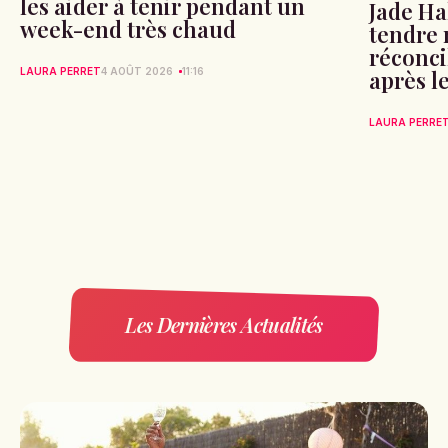
les aider à tenir pendant un
Jade Hal
week-end très chaud
tendre
réconci
après l
LAURA PERRET
4 AOÛT 2026
11:16
LAURA PERRE
Les Dernières Actualités