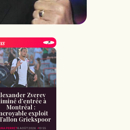
us
lexander Zverev
liminé d’entrée à
Montréal :
incroyable exploit
Tallon Griekspoor
URA PERRET
6 AOÛT 2026
10:55