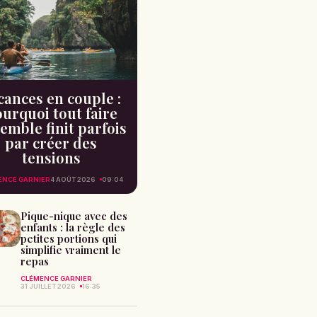
cances en couple :
urquoi tout faire
emble finit parfois
par créer des
tensions
ENCE GARNIER
4 AOÛT 2026
09:04
Pique-nique avec des
enfants : la règle des
petites portions qui
simplifie vraiment le
repas
CLÉMENCE GARNIER
31 JUILLET 2026
16:35