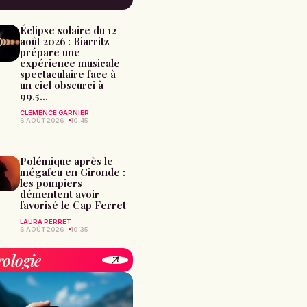
Éclipse solaire du 12
août 2026 : Biarritz
prépare une
expérience musicale
spectaculaire face à
un ciel obscurci à
99,5...
CLÉMENCE GARNIER
6 AOÛT 2026
10:45
Polémique après le
mégafeu en Gironde :
les pompiers
démentent avoir
favorisé le Cap Ferret
LAURA PERRET
6 AOÛT 2026
10:35
rologie