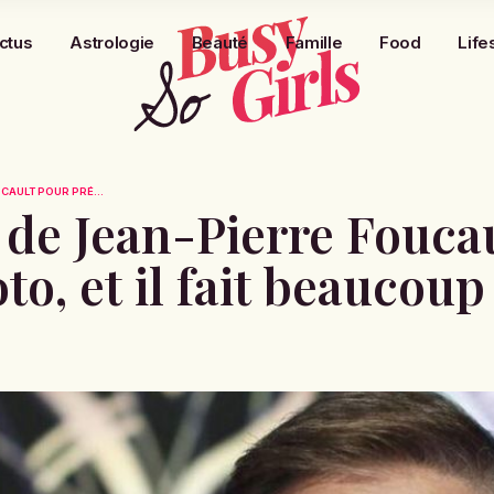
ctus
Astrologie
Beauté
Famille
Food
Life
UCAULT POUR PRÉ...
re de Jean-Pierre Fouca
to, et il fait beaucoup