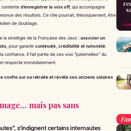
re
se contente
d’enregistrer la voix off
, qui accompagne
s
annonce des résultats. Ce rôle pourrait, théoriquement, être
médien de doublage.
CLÉM
te la stratégie de la Française des Jeux :
associer un
oto
, pour garantir
continuité, crédibilité et notoriété
.
la confiance. Il fait partie de ces voix “paternelles” du
t et respecte immédiatement.
 confie sur sa retraite et révèle ses anciens salaires
image… mais pas sans
Fam
utes”, s’indignent certains internautes