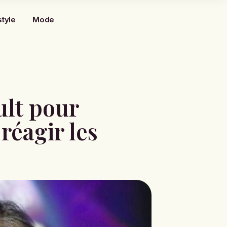
style
Mode
ult pour
 réagir les