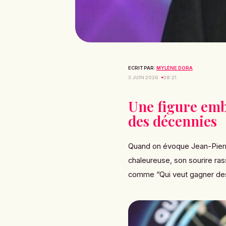
ECRIT PAR:
MYLÈNE DORA
3 JUIN 2026
08:21
Une figure emb
des décennies
Quand on évoque Jean-Pierr
chaleureuse, son sourire ras
comme “Qui veut gagner des 