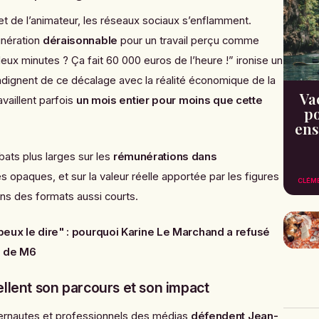
et de l’animateur, les réseaux sociaux s’enflamment.
unération
déraisonnable
pour un travail perçu comme
eux minutes ? Ça fait 60 000 euros de l’heure !” ironise un
’indignent de ce décalage avec la réalité économique de la
Va
availlent parfois
un mois entier pour moins que cette
po
ens
ats plus larges sur les
rémunérations dans
s opaques, et sur la valeur réelle apportée par les figures
CLÉM
ans des formats aussi courts.
peux le dire" : pourquoi Karine Le Marchand a refusé
T de M6
llent son parcours et son impact
ternautes et professionnels des médias
défendent Jean-