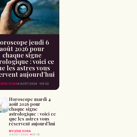
oroscope jeudi 6
août 2026 pour
chaque signe
rologique : voici ce
e les astres vous
ervent aujourd’hui
LÈNE DORA
6 AOÛT 2026
09:32
Horoscope mardi 4
août 2026 pour
chaque signe
astrologique : voici ce
que les astres vous
réservent aujourd’hui
MYLÈNE DORA
4 AOÛT 2026
08:18