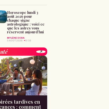
Horoscope lundi 3
août 2026 pour
chaque signe
astrologique : voici ce
que les astres vous
réservent aujourd’hui
MYLÈNE DORA
3 AOÛT 2026
10:33
uté
irées tardives en
cances : comment