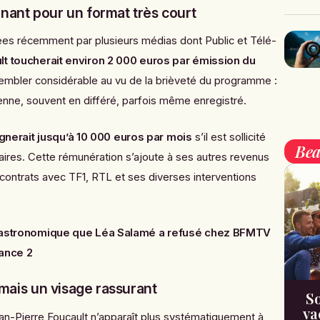
nant pour un format très court
iées récemment par plusieurs médias dont
Public
et
Télé-
lt toucherait environ 2 000 euros par émission du
sembler considérable au vu de la brièveté du programme :
enne, souvent en différé, parfois même enregistré.
gnerait jusqu’à 10 000 euros par mois
s’il est sollicité
Bea
ires. Cette rémunération s’ajoute à ses autres revenus
 contrats avec TF1, RTL et ses diverses interventions
re astronomique que Léa Salamé a refusé chez BFMTV
rance 2
 mais un visage rassurant
So
va
an-Pierre Foucault n’apparaît plus systématiquement à