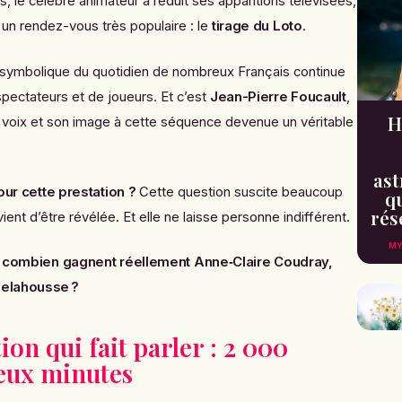
, le célèbre animateur a réduit ses apparitions télévisées,
r un rendez-vous très populaire : le
tirage du Loto
.
 symbolique du quotidien de nombreux Français continue
éspectateurs et de joueurs. Et c’est
Jean-Pierre Foucault
,
H
a voix et son image à cette séquence devenue un véritable
ast
ur cette prestation ?
Cette question suscite beaucoup
qu
rés
ient d’être révélée. Et elle ne laisse personne indifférent.
MY
 : combien gagnent réellement Anne‑Claire Coudray,
Delahousse ?
n qui fait parler : 2 000
eux minutes