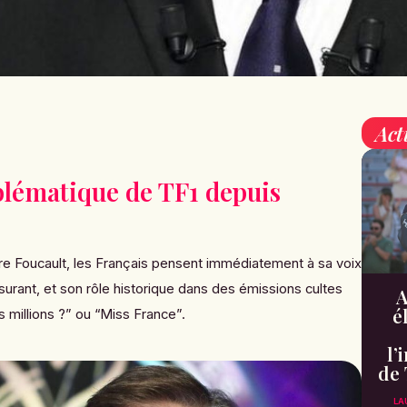
Act
lématique de TF1 depuis
e Foucault, les Français pensent immédiatement à sa voix
surant, et son rôle historique dans des émissions cultes
A
é
millions ?” ou “Miss France”.
l’
de 
LA