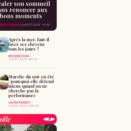
caler son sommeil
ans renoncer aux
bons moments
ENCE GARNIER
4 AOÛT 2026
11:40
Après la mer, faut-il
laver ses cheveux
tous les jours ?
MYLÈNE DORA
4 AOÛT 2026
10:40
Marche du soir en été
: pourquoi elle détend
mieux quand on ne
cherche pas la
performance
LAURA PERRET
4 AOÛT 2026
09:28
ille