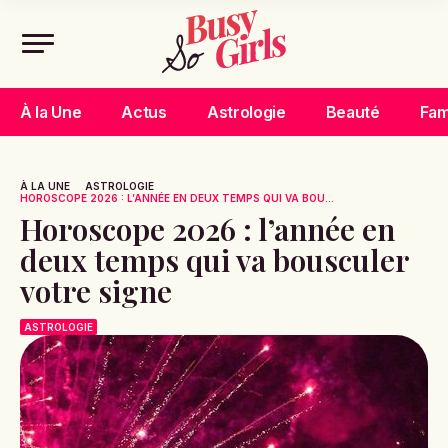
À la Une
Actus
Astrologie
Beauté
Fam
À LA UNE
ASTROLOGIE
HOROSCOPE 2026 : L’ANNÉE EN DEUX TEMPS QUI VA BOU...
Horoscope 2026 : l’année en
deux temps qui va bousculer
votre signe
ASTROLOGIE