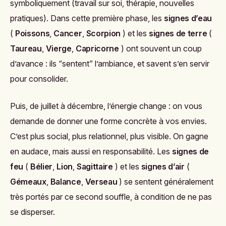
symboliquement (travail sur soi, thérapie, nouvelles
pratiques). Dans cette première phase, les
signes d’eau
(
Poissons
,
Cancer
,
Scorpion
) et les
signes de terre
(
Taureau
,
Vierge
,
Capricorne
) ont souvent un coup
d’avance : ils “sentent” l’ambiance, et savent s’en servir
pour consolider.
Puis, de juillet à décembre, l’énergie change : on vous
demande de donner une forme concrète à vos envies.
C’est plus social, plus relationnel, plus visible. On gagne
en audace, mais aussi en responsabilité. Les
signes de
feu
(
Bélier
,
Lion
,
Sagittaire
) et les
signes d’air
(
Gémeaux
,
Balance
,
Verseau
) se sentent généralement
très portés par ce second souffle, à condition de ne pas
se disperser.