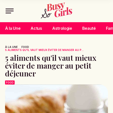
À la Une
Actus
Astrologie
Beauté
Fam
À LA UNE
FOOD
5 ALIMENTS QU'IL VAUT MIEUX ÉVITER DE MANGER AU P...
5 aliments qu'il vaut mieux
éviter de manger au petit
déjeuner
FOOD