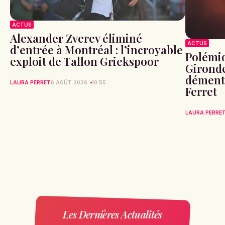
ACTUS
Alexander Zverev éliminé
ACTUS
d’entrée à Montréal : l’incroyable
Polémiq
exploit de Tallon Griekspoor
Gironde
démente
LAURA PERRET
6 AOÛT 2026
10:55
Ferret
LAURA PERRE
Les Dernières Actualités