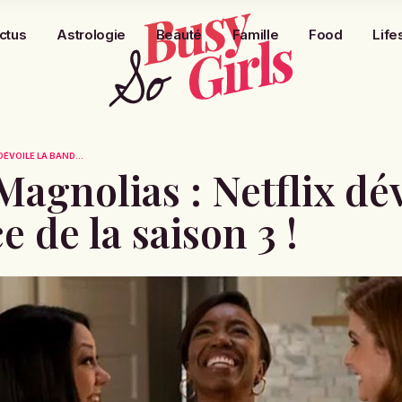
ctus
Astrologie
Beauté
Famille
Food
Life
DÉVOILE LA BAND...
Magnolias : Netflix dév
de la saison 3 !