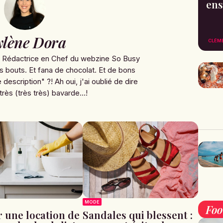
ens
lène Dora
CLÉM
e Rédactrice en Chef du webzine So Busy
s bouts. Et fana de chocolat. Et de bons
 description" ?! Ah oui, j'ai oublié de dire
très (très très) bavarde...!
MODE
Fo
Sandales qui blessent :
r une location de