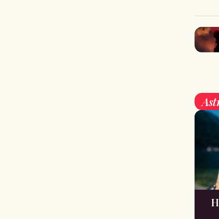
Ast
H