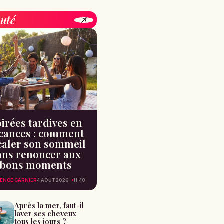
uté
irées tardives en
cances : comment
caler son sommeil
ans renoncer aux
bons moments
ENCE GARNIER
4 AOÛT 2026
11:40
Après la mer, faut-il
laver ses cheveux
tous les jours ?