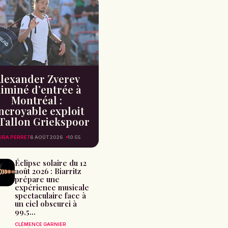
lexander Zverev
liminé d’entrée à
Montréal :
incroyable exploit
Tallon Griekspoor
URA PERRET
6 AOÛT 2026
10:55
Éclipse solaire du 12
août 2026 : Biarritz
prépare une
expérience musicale
spectaculaire face à
un ciel obscurci à
99,5...
CLÉMENCE GARNIER