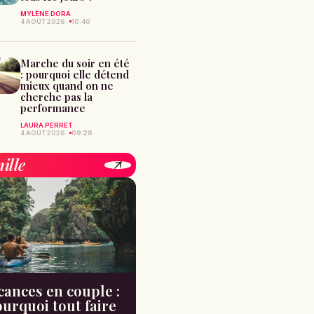
MYLÈNE DORA
4 AOÛT 2026
10:40
Marche du soir en été
: pourquoi elle détend
mieux quand on ne
cherche pas la
performance
LAURA PERRET
4 AOÛT 2026
09:28
ille
cances en couple :
urquoi tout faire