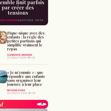
emble finit parfois
par créer des
tensions
ENCE GARNIER
4 AOÛT 2026
09:04
Pique-nique avec des
enfants : la règle des
petites portions qui
simplifie vraiment le
repas
CLÉMENCE GARNIER
31 JUILLET 2026
16:35
« Je m’ennuie » : que
répondre aux enfants
sans organiser leur
journée à leur place
MYLÈNE DORA
29 JUILLET 2026
11:38
od