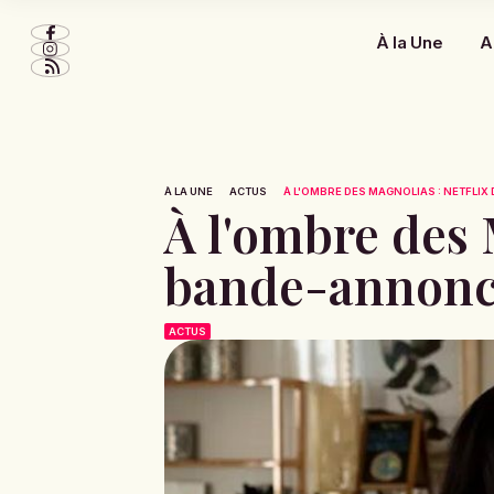
À la Une
A
À LA UNE
ACTUS
À L'OMBRE DES MAGNOLIAS : NETFLIX 
À l'ombre des 
bande-annonce 
ACTUS