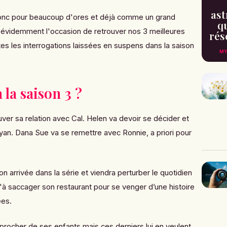
ast
onc pour beaucoup d'ores et déjà comme un grand
qu
 évidemment l'occasion de retrouver nos 3 meilleures
rés
es les interrogations laissées en suspens dans la saison
MY
 la saison 3 ?
ver sa relation avec Cal. Helen va devoir se décider et
 Ryan. Dana Sue va se remettre avec Ronnie, a priori pour
on arrivée dans la série et viendra perturber le quotidien
'à saccager son restaurant pour se venger d’une histoire
ées.
approcher de ses enfants mais ces derniers lui en veulent