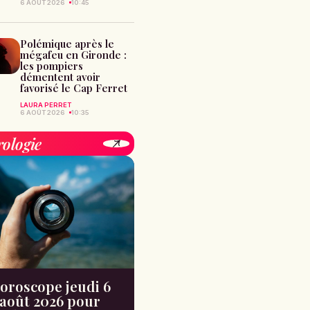
6 AOÛT 2026
10:45
Polémique après le
mégafeu en Gironde :
les pompiers
démentent avoir
favorisé le Cap Ferret
LAURA PERRET
6 AOÛT 2026
10:35
rologie
oroscope jeudi 6
août 2026 pour