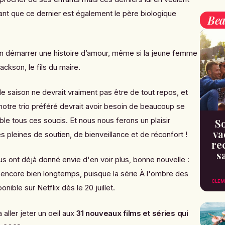
nt que ce dernier est également le père biologique
Bea
ien démarrer une histoire d’amour, même si la jeune femme
ckson, le fils du maire.
le saison ne devrait vraiment pas être de tout repos, et
notre trio préféré devrait avoir besoin de beaucoup se
le tous ces soucis. Et nous nous ferons un plaisir
So
va
les pleines de soutien, de bienveillance et de réconfort !
re
s
s ont déjà donné envie d'en voir plus, bonne nouvelle :
 encore bien longtemps, puisque la série À l'ombre des
CLÉM
nible sur Netflix dès le 20 juillet.
 aller jeter un oeil aux
31 nouveaux films et séries qui