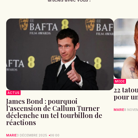
MODE
22 tato
ACTUS
pour un
James Bond : pourquoi
l’ascension de Callum Turner
MARIE
8 NOVE
déclenche un tel tourbillon de
réactions
MARIE
3 DÉCEMBRE 2025
06:00