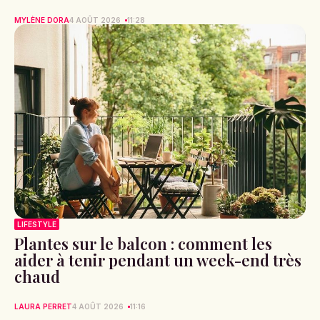
MYLÈNE DORA
4 AOÛT 2026
11:28
LIFESTYLE
Plantes sur le balcon : comment les
aider à tenir pendant un week-end très
chaud
LAURA PERRET
4 AOÛT 2026
11:16