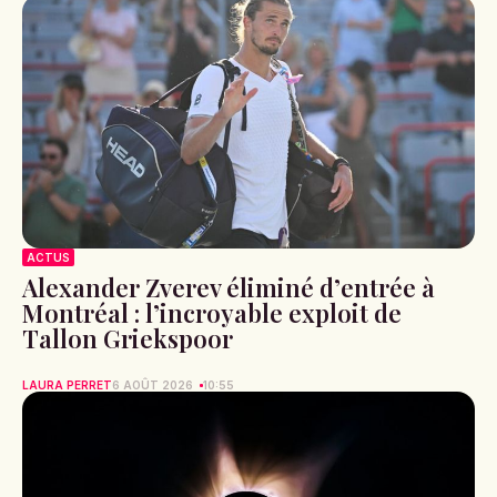
ACTUS
Alexander Zverev éliminé d’entrée à
Montréal : l’incroyable exploit de
Tallon Griekspoor
LAURA PERRET
6 AOÛT 2026
10:55