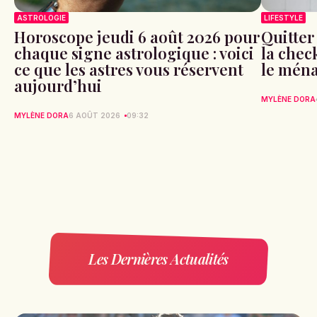
ASTROLOGIE
LIFESTYLE
Horoscope jeudi 6 août 2026 pour
Quitter
chaque signe astrologique : voici
la check
ce que les astres vous réservent
le ména
aujourd’hui
MYLÈNE DORA
MYLÈNE DORA
6 AOÛT 2026
09:32
Les Dernières Actualités