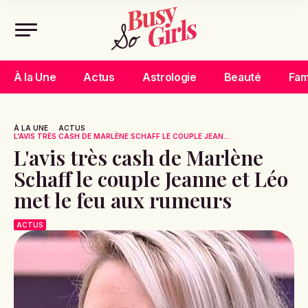
À la Une
Actus
Astrologie
Beauté
Fam
À LA UNE
ACTUS
L'AVIS TRÈS CASH DE MARLÈNE SCHAFF LE COUPLE JEAN...
L'avis très cash de Marlène
Schaff le couple Jeanne et Léo
met le feu aux rumeurs
ACTUS