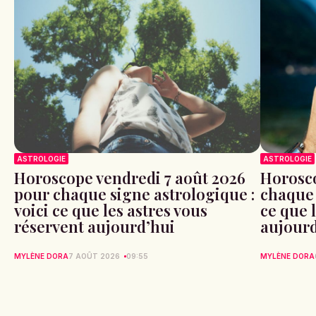
ASTROLOGIE
ASTROLOGIE
Horoscope vendredi 7 août 2026
Horosco
pour chaque signe astrologique :
chaque 
voici ce que les astres vous
ce que 
réservent aujourd’hui
aujour
MYLÈNE DORA
7 AOÛT 2026
09:55
MYLÈNE DORA