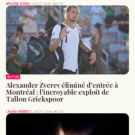
MYLÈNE DORA
7 AOÛT 2026
09:55
ACTUS
Alexander Zverev éliminé d’entrée à
Montréal : l’incroyable exploit de
Tallon Griekspoor
LAURA PERRET
6 AOÛT 2026
10:55