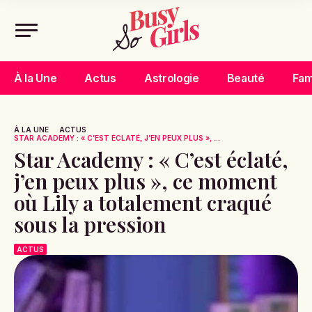
À la Une
Actus
Astrologie
Beauté
Fam
À LA UNE
ACTUS
STAR ACADEMY : « C’EST ÉCLATÉ, J’EN PEUX PLUS », ...
Star Academy : « C’est éclaté,
j’en peux plus », ce moment
où Lily a totalement craqué
sous la pression
ACTUS