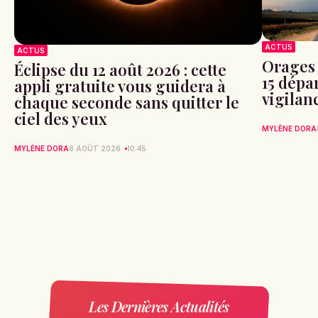
ACTUS
ACTUS
Orages 
Éclipse du 12 août 2026 : cette
15 dépa
appli gratuite vous guidera à
vigilan
chaque seconde sans quitter le
ciel des yeux
MYLÈNE DORA
MYLÈNE DORA
8 AOÛT 2026
10:45
Les Dernières Actualités