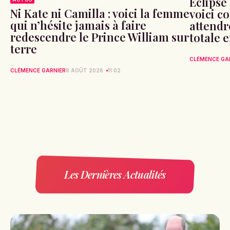
Éclipse 
Ni Kate ni Camilla : voici la femme
voici c
qui n’hésite jamais à faire
attendr
redescendre le Prince William sur
totale 
terre
CLÉMENCE GA
CLÉMENCE GARNIER
8 AOÛT 2026
11:02
Les Dernières Actualités