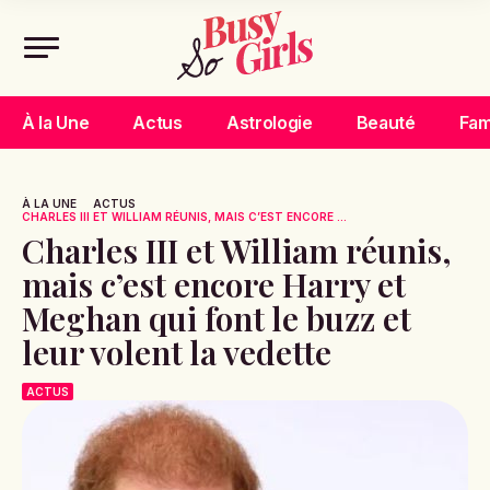
À la Une
Actus
Astrologie
Beauté
Fam
À LA UNE
ACTUS
CHARLES III ET WILLIAM RÉUNIS, MAIS C’EST ENCORE ...
Charles III et William réunis,
mais c’est encore Harry et
Meghan qui font le buzz et
leur volent la vedette
ACTUS