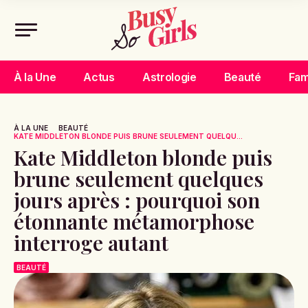
À la Une
Actus
Astrologie
Beauté
Fam
À LA UNE
BEAUTÉ
KATE MIDDLETON BLONDE PUIS BRUNE SEULEMENT QUELQU...
Kate Middleton blonde puis
brune seulement quelques
jours après : pourquoi son
étonnante métamorphose
interroge autant
BEAUTÉ