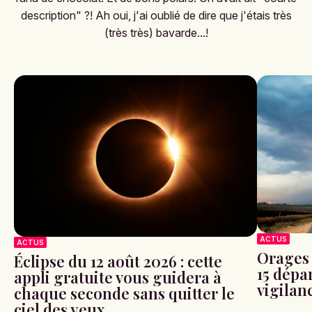
description" ?! Ah oui, j'ai oublié de dire que j'étais très
(très très) bavarde...!
ACTUS
ACTUS
Orages 
Éclipse du 12 août 2026 : cette
15 dépa
appli gratuite vous guidera à
vigilan
chaque seconde sans quitter le
ciel des yeux