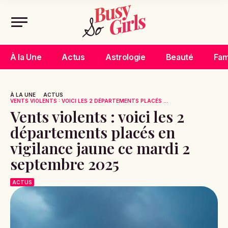
À la Une
Actus
Astrologie
Beauté
Fam
À LA UNE
ACTUS
VENTS VIOLENTS : VOICI LES 2 DÉPARTEMENTS PLACÉS ...
Vents violents : voici les 2
départements placés en
vigilance jaune ce mardi 2
septembre 2025
ACTUS