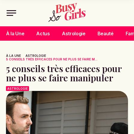
À la Une
Actus
Astrologie
Beauté
Fam
À LA UNE
ASTROLOGIE
5 CONSEILS TRÈS EFFICACES POUR NE PLUS SE FAIRE M...
5 conseils très efficaces pour
ne plus se faire manipuler
ASTROLOGIE