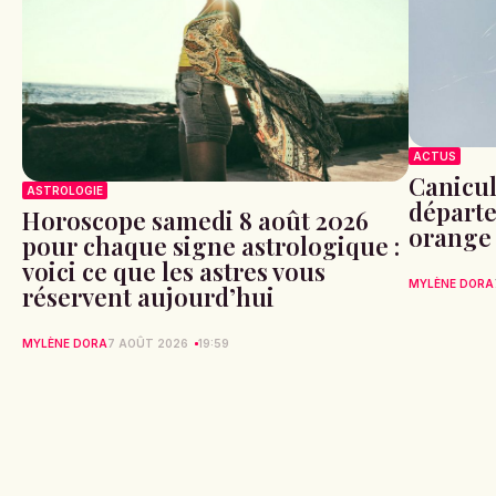
ACTUS
Canicule
ASTROLOGIE
départe
Horoscope samedi 8 août 2026
orange
pour chaque signe astrologique :
voici ce que les astres vous
MYLÈNE DORA
réservent aujourd’hui
MYLÈNE DORA
7 AOÛT 2026
19:59