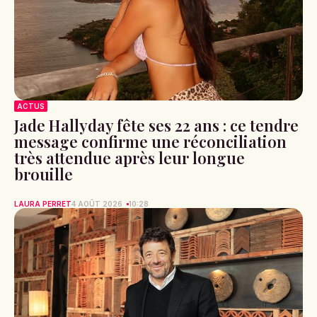
ACTUS
Jade Hallyday fête ses 22 ans : ce tendre
message confirme une réconciliation
très attendue après leur longue
brouille
LAURA PERRET
4 AOÛT 2026
10:28