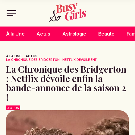
À la Une
Actus
Astrologie
Beauté
Fam
À LA UNE
ACTUS
LA CHRONIQUE DES BRIDGERTON : NETFLIX DÉVOILE ENF...
La Chronique des Bridgerton
: Netflix dévoile enfin la
bande-annonce de la saison 2
!
ACTUS