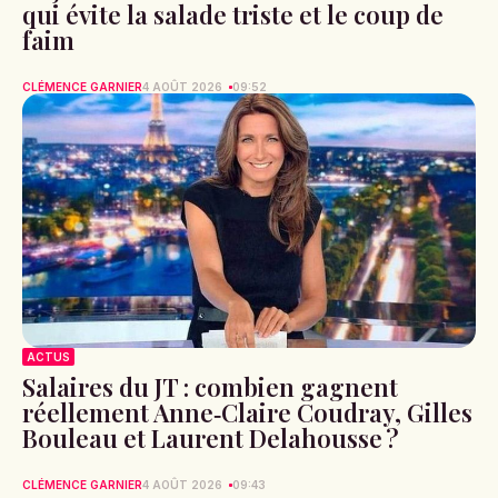
qui évite la salade triste et le coup de
faim
CLÉMENCE GARNIER
4 AOÛT 2026
09:52
ACTUS
Salaires du JT : combien gagnent
réellement Anne‑Claire Coudray, Gilles
Bouleau et Laurent Delahousse ?
CLÉMENCE GARNIER
4 AOÛT 2026
09:43