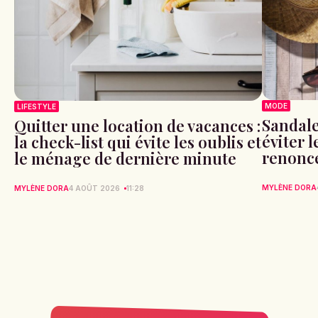
MODE
LIFESTYLE
Sandale
Quitter une location de vacances :
éviter 
la check-list qui évite les oublis et
renonce
le ménage de dernière minute
MYLÈNE DORA
MYLÈNE DORA
4 AOÛT 2026
11:28