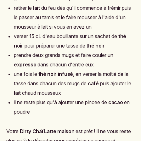
retirer le
lait
du feu dès qu'il commence à frémir puis
le passer au tamis et le faire mousser à l'aide d'un
mousseur à lait si vous en avez un
verser 15 cL d'eau bouillante sur un sachet de
thé
noir
pour préparer une tasse de
thé noir
prendre deux grands mugs et faire couler un
expresso
dans chacun d'entre eux
une fois le
thé noir infusé
, en verser la moitié de la
tasse dans chacun des mugs de
café
puis ajouter le
lait
chaud mousseux
il ne reste plus qu'à ajouter une pincée de
cacao
en
poudre
Votre
Dirty Chaï Latte maison
est prêt ! Il ne vous reste
plus qu'à le déguster pour apprécier sa saveur si