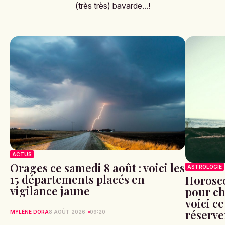
(très très) bavarde...!
ACTUS
Orages ce samedi 8 août : voici les
ASTROLOGIE
15 départements placés en
Horosco
vigilance jaune
pour ch
voici ce
réserve
MYLÈNE DORA
8 AOÛT 2026
09:20