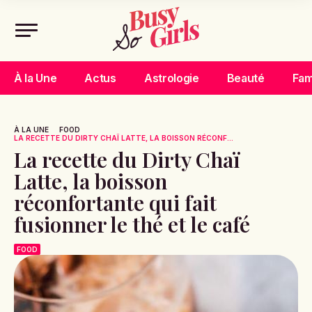
À la Une
Actus
Astrologie
Beauté
Fam
À LA UNE
FOOD
LA RECETTE DU DIRTY CHAÏ LATTE, LA BOISSON RÉCONF...
La recette du Dirty Chaï
Latte, la boisson
réconfortante qui fait
fusionner le thé et le café
FOOD