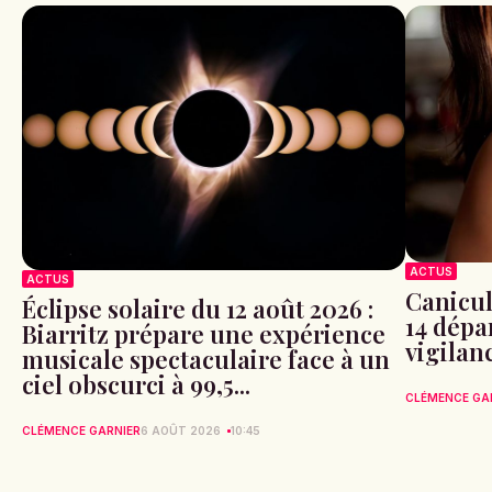
ACTUS
ACTUS
Canicule
Éclipse solaire du 12 août 2026 :
14 dépa
Biarritz prépare une expérience
vigilan
musicale spectaculaire face à un
ciel obscurci à 99,5...
CLÉMENCE GA
CLÉMENCE GARNIER
6 AOÛT 2026
10:45