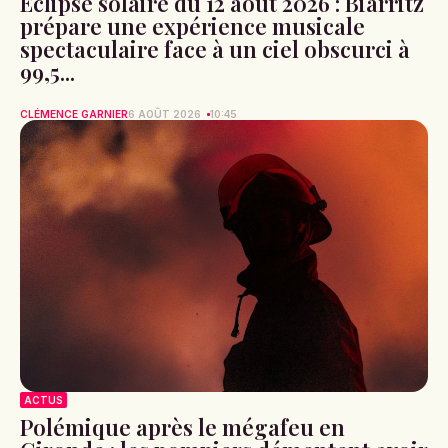
Éclipse solaire du 12 août 2026 : Biarritz
prépare une expérience musicale
spectaculaire face à un ciel obscurci à
99,5...
CLÉMENCE GARNIER
6 AOÛT 2026
10:45
ACTUS
Polémique après le mégafeu en