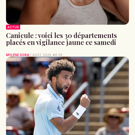
ACTUS
Canicule : voici les 30 départements
placés en vigilance jaune ce samedi
MYLÈNE DORA
7 AOÛT 2026
16:38