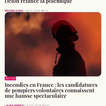
Delon relance la polémique
MYLÈNE DORA
7 AOÛT 2026
15:51
ACTUS
Incendies en France : les candidatures
de pompiers volontaires connaissent
une hausse spectaculaire
LAURA PERRET
7 AOÛT 2026
15:30