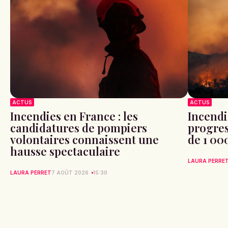
ACTUS
ACTUS
Incendies en France : les
Incendi
candidatures de pompiers
progres
volontaires connaissent une
de 1 00
hausse spectaculaire
LAURA PERRE
LAURA PERRET
7 AOÛT 2026
15:30