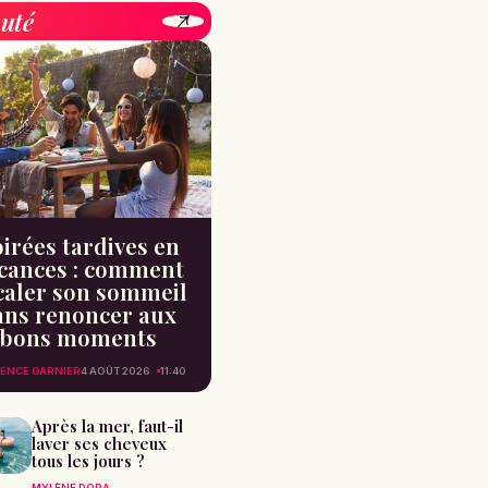
uté
irées tardives en
cances : comment
caler son sommeil
ans renoncer aux
bons moments
ENCE GARNIER
4 AOÛT 2026
11:40
Après la mer, faut-il
laver ses cheveux
tous les jours ?
MYLÈNE DORA