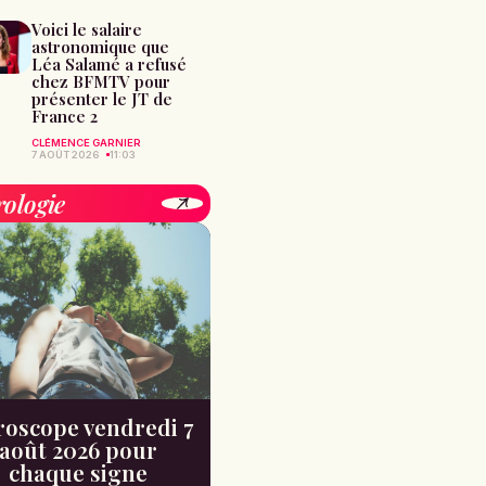
Voici le salaire
astronomique que
Léa Salamé a refusé
chez BFMTV pour
présenter le JT de
France 2
CLÉMENCE GARNIER
7 AOÛT 2026
11:03
rologie
oscope vendredi 7
août 2026 pour
chaque signe