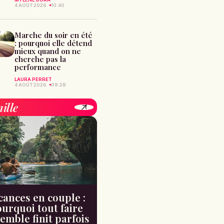
4 AOÛT 2026
10:40
Marche du soir en été
: pourquoi elle détend
mieux quand on ne
cherche pas la
performance
LAURA PERRET
4 AOÛT 2026
09:28
ille
cances en couple :
urquoi tout faire
emble finit parfois