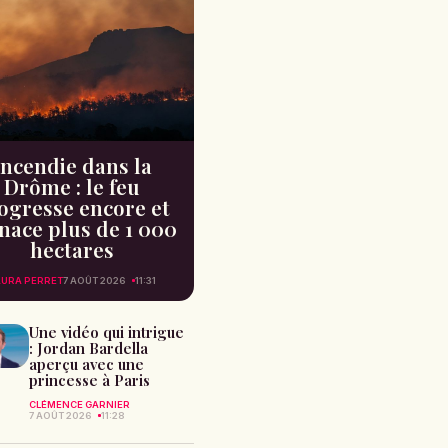
Incendie dans la
Drôme : le feu
ogresse encore et
ace plus de 1 000
hectares
AURA PERRET
7 AOÛT 2026
11:31
Une vidéo qui intrigue
: Jordan Bardella
aperçu avec une
princesse à Paris
CLÉMENCE GARNIER
7 AOÛT 2026
11:28