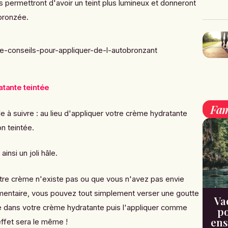
 permettront d'avoir un teint plus lumineux et donneront
bronzée.
atante teintée
Fam
e à suivre : au lieu d'appliquer votre crème hydratante
n teintée.
insi un joli hâle.
votre crème n'existe pas ou que vous n'avez pas envie
mentaire, vous pouvez tout simplement verser une goutte
Va
tte dans votre crème hydratante puis l'appliquer comme
po
ens
’effet sera le même !