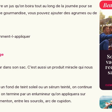
Bea
aire un jus qu’on boira tout au long de la journée pour se
s de gourmandise, vous pouvez ajouter des agrumes ou de
ge
So
va
re
ur dans son sac. C’est aussi un produit miracle qui nous
s
CLÉM
n fond de teint soleil ou un sérum teinté, on continue
 on termine par un enlumineur qu’on appliquera sur
menton, entre les sourcils, arc de cupidon.