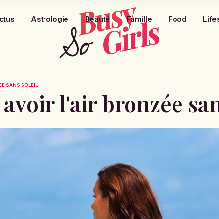
ctus
Astrologie
Beauté
Famille
Food
Life
ÉE SANS SOLEIL
avoir l'air bronzée san