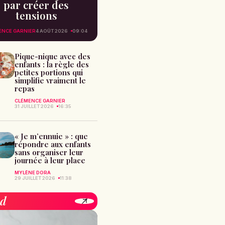
par créer des
tensions
ENCE GARNIER
4 AOÛT 2026
09:04
Pique-nique avec des
enfants : la règle des
petites portions qui
simplifie vraiment le
repas
CLÉMENCE GARNIER
31 JUILLET 2026
16:35
« Je m’ennuie » : que
répondre aux enfants
sans organiser leur
journée à leur place
MYLÈNE DORA
29 JUILLET 2026
11:38
od