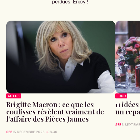
perdues. Enjoy !
ACTUS
FOOD
Brigitte Macron : ce que les
11 idée
coulisses révèlent vraiment de
un repa
l’affaire des Pièces Jaunes
SEB
3 SEPTEM
SEB
15 DÉCEMBRE 2025
08:30