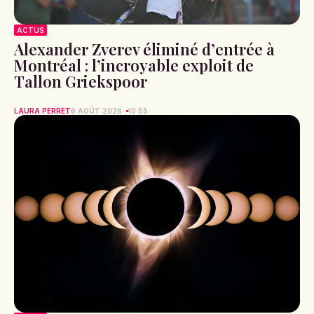
ACTUS
Alexander Zverev éliminé d’entrée à
Montréal : l’incroyable exploit de
Tallon Griekspoor
LAURA PERRET
6 AOÛT 2026
10:55