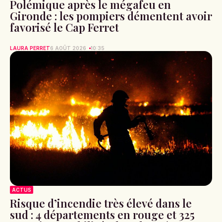
Polémique après le mégafeu en
Gironde : les pompiers démentent avoir
favorisé le Cap Ferret
LAURA PERRET
6 AOÛT 2026
10:35
ACTUS
Risque d’incendie très élevé dans le
sud : 4 départements en rouge et 325