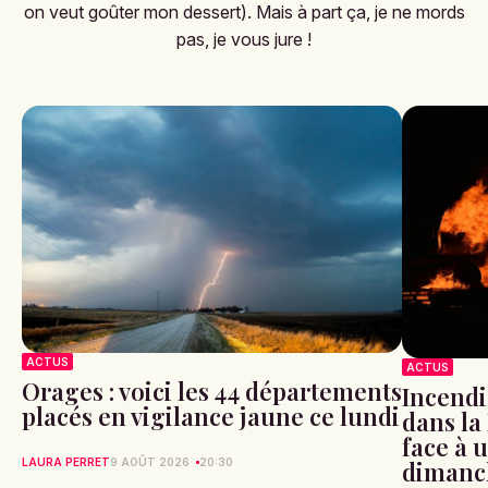
on veut goûter mon dessert). Mais à part ça, je ne mords
pas, je vous jure !
ACTUS
ACTUS
Orages : voici les 44 départements
Incendi
placés en vigilance jaune ce lundi
dans la
face à 
LAURA PERRET
9 AOÛT 2026
20:30
dimanc