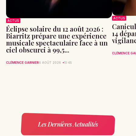
ACTUS
ACTUS
Canicule
Éclipse solaire du 12 août 2026 :
14 dépa
Biarritz prépare une expérience
vigilan
musicale spectaculaire face à un
ciel obscurci à 99,5...
CLÉMENCE GA
CLÉMENCE GARNIER
6 AOÛT 2026
10:45
Les Dernières Actualités