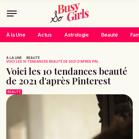
À la Une
Actus
Astrologie
Beauté
Fam
À LA UNE
BEAUTÉ
VOICI LES 10 TENDANCES BEAUTÉ DE 2021 D'APRÈS PIN...
Voici les 10 tendances beauté
de 2021 d'après Pinterest
BEAUTÉ