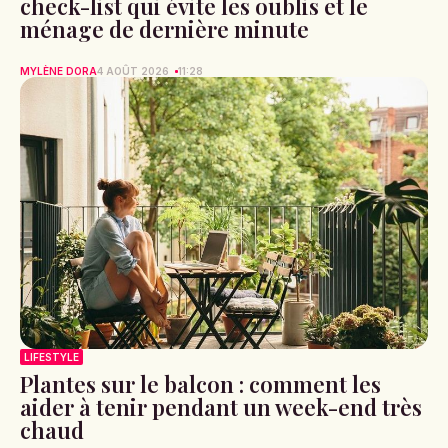
check-list qui évite les oublis et le
ménage de dernière minute
MYLÈNE DORA
4 AOÛT 2026
11:28
LIFESTYLE
Plantes sur le balcon : comment les
aider à tenir pendant un week-end très
chaud