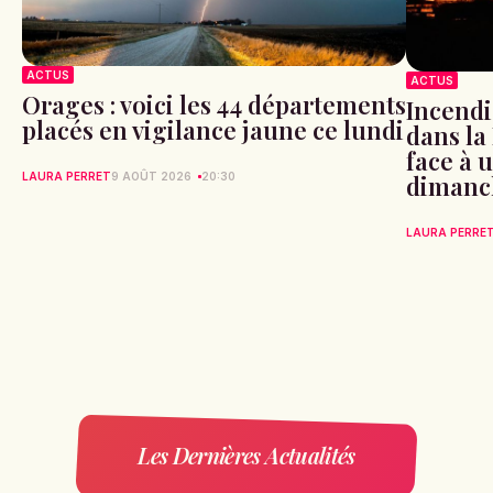
ACTUS
ACTUS
Orages : voici les 44 départements
Incendi
placés en vigilance jaune ce lundi
dans la
face à 
LAURA PERRET
9 AOÛT 2026
20:30
dimanc
LAURA PERRE
Les Dernières Actualités