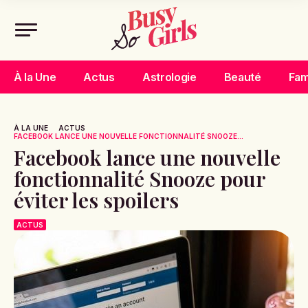
À la Une
Actus
Astrologie
Beauté
Fam
À LA UNE
ACTUS
FACEBOOK LANCE UNE NOUVELLE FONCTIONNALITÉ SNOOZE...
Facebook lance une nouvelle
fonctionnalité Snooze pour
éviter les spoilers
ACTUS