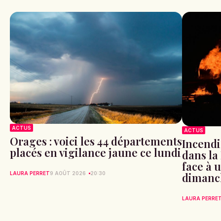
ACTUS
ACTUS
Orages : voici les 44 départements
Incendi
placés en vigilance jaune ce lundi
dans la
face à 
LAURA PERRET
9 AOÛT 2026
20:30
dimanc
LAURA PERRE