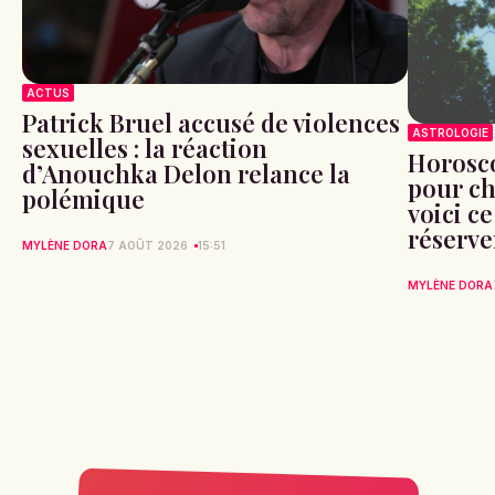
ACTUS
Patrick Bruel accusé de violences
ASTROLOGIE
sexuelles : la réaction
Horosco
d’Anouchka Delon relance la
pour ch
polémique
voici ce
réserve
MYLÈNE DORA
7 AOÛT 2026
15:51
MYLÈNE DORA