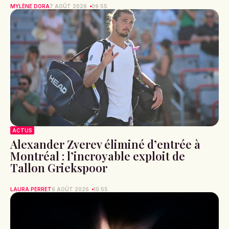
MYLÈNE DORA
7 AOÛT 2026
09:55
ACTUS
Alexander Zverev éliminé d’entrée à
Montréal : l’incroyable exploit de
Tallon Griekspoor
LAURA PERRET
6 AOÛT 2026
10:55