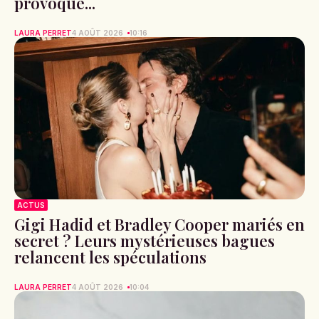
provoque...
LAURA PERRET
4 AOÛT 2026
10:16
ACTUS
Gigi Hadid et Bradley Cooper mariés en
secret ? Leurs mystérieuses bagues
relancent les spéculations
LAURA PERRET
4 AOÛT 2026
10:04