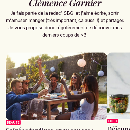
Clémence Garnier
Je fais partie de la rédac' SBG, et j'aime écrire, sortir,
m'amuser, manger (très important, ça aussi !) et partager.
Je vous propose donc régulièrement de découvrir mes
derniers coups de <3.
FOOD
BEAUTÉ
Déjeune