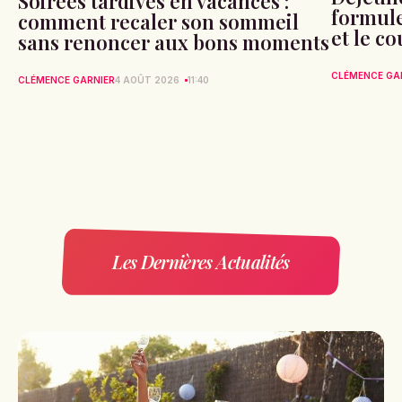
Soirées tardives en vacances :
formule 
comment recaler son sommeil
et le c
sans renoncer aux bons moments
CLÉMENCE GA
CLÉMENCE GARNIER
4 AOÛT 2026
11:40
Les Dernières Actualités