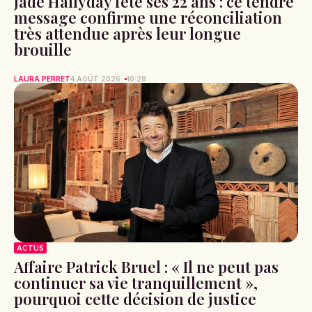
Jade Hallyday fête ses 22 ans : ce tendre
message confirme une réconciliation
très attendue après leur longue
brouille
LAURA PERRET
4 AOÛT 2026
10:28
ACTUS
Affaire Patrick Bruel : « Il ne peut pas
continuer sa vie tranquillement »,
pourquoi cette décision de justice