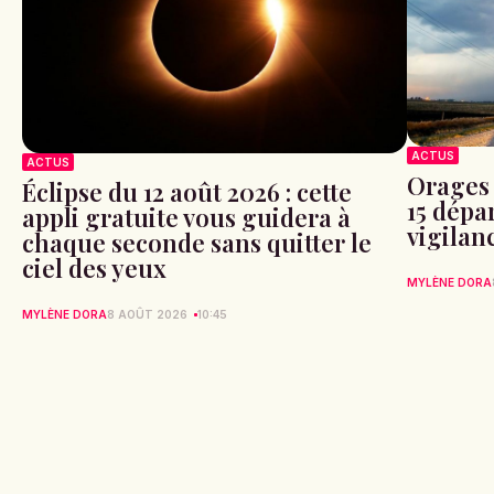
ACTUS
ACTUS
Orages 
Éclipse du 12 août 2026 : cette
15 dépa
appli gratuite vous guidera à
vigilan
chaque seconde sans quitter le
ciel des yeux
MYLÈNE DORA
MYLÈNE DORA
8 AOÛT 2026
10:45