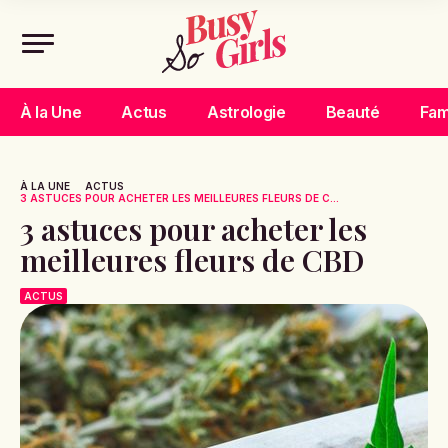
À la Une
Actus
Astrologie
Beauté
Fam
À LA UNE
ACTUS
3 ASTUCES POUR ACHETER LES MEILLEURES FLEURS DE C...
3 astuces pour acheter les
meilleures fleurs de CBD
ACTUS