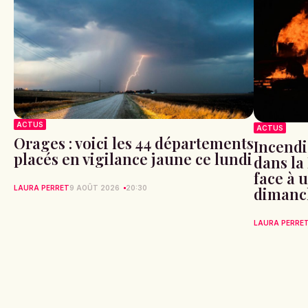
ACTUS
ACTUS
Orages : voici les 44 départements
Incendi
placés en vigilance jaune ce lundi
dans la
face à 
LAURA PERRET
9 AOÛT 2026
20:30
dimanc
LAURA PERRE