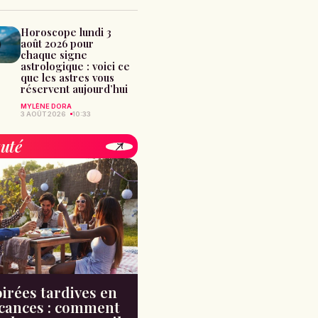
Horoscope lundi 3
août 2026 pour
chaque signe
astrologique : voici ce
que les astres vous
réservent aujourd’hui
MYLÈNE DORA
3 AOÛT 2026
10:33
uté
irées tardives en
cances : comment