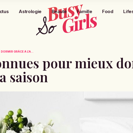
ctus
Astrologie
Beauté
Famille
Food
Life
ORMIR GRÂCE À L'A...
onnues pour mieux do
 la saison