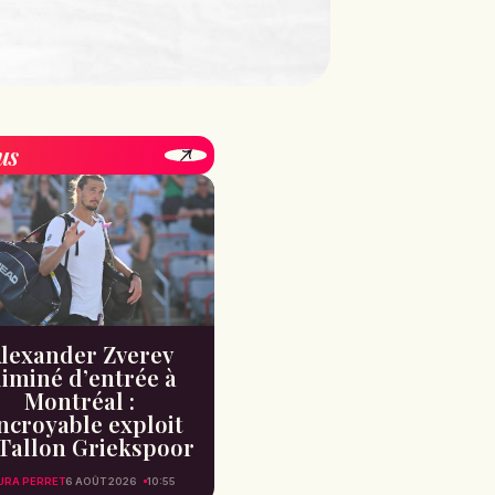
us
lexander Zverev
liminé d’entrée à
Montréal :
incroyable exploit
Tallon Griekspoor
URA PERRET
6 AOÛT 2026
10:55