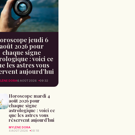
oroscope jeudi 6
août 2026 pour
chaque signe
rologique : voici ce
e les astres vous
ervent aujourd’hui
LÈNE DORA
6 AOÛT 2026
09:32
Horoscope mardi 4
août 2026 pour
chaque signe
astrologique : voici ce
que les astres vous
réservent aujourd’hui
MYLÈNE DORA
4 AOÛT 2026
08:18