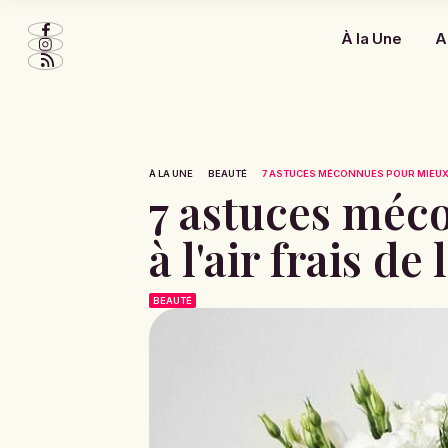
À la Une
A
À LA UNE
BEAUTÉ
7 ASTUCES MÉCONNUES POUR MIEUX D
7 astuces méc
à l'air frais de
BEAUTÉ