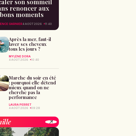
caler son sommeil
ans renoncer aux
bons moments
ENCE GARNIER
4 AOÛT 2026
11:40
Après la mer, faut-il
laver ses cheveux
tous les jours ?
MYLÈNE DORA
4 AOÛT 2026
10:40
Marche du soir en été
: pourquoi elle détend
mieux quand on ne
cherche pas la
performance
LAURA PERRET
4 AOÛT 2026
09:28
ille