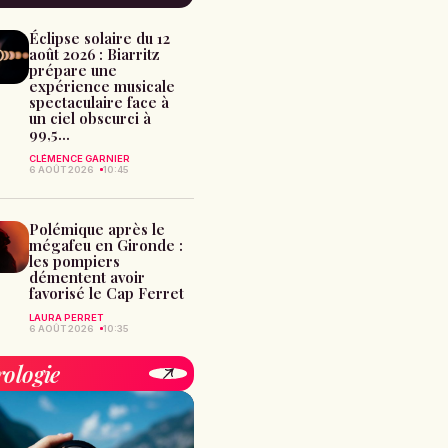
Éclipse solaire du 12
août 2026 : Biarritz
prépare une
expérience musicale
spectaculaire face à
un ciel obscurci à
99,5...
CLÉMENCE GARNIER
6 AOÛT 2026
10:45
Polémique après le
mégafeu en Gironde :
les pompiers
démentent avoir
favorisé le Cap Ferret
LAURA PERRET
6 AOÛT 2026
10:35
rologie