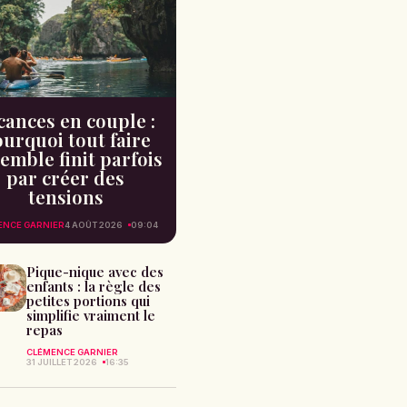
cances en couple :
urquoi tout faire
emble finit parfois
par créer des
tensions
ENCE GARNIER
4 AOÛT 2026
09:04
Pique-nique avec des
enfants : la règle des
petites portions qui
simplifie vraiment le
repas
CLÉMENCE GARNIER
31 JUILLET 2026
16:35