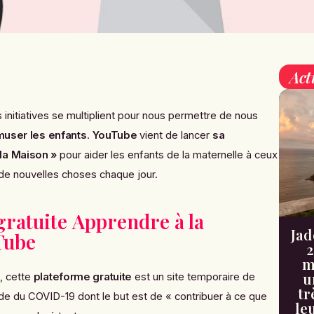
Act
es initiatives se multiplient pour nous permettre de nous
user les enfants
.
YouTube
vient de lancer
sa
la Maison »
pour aider les enfants de la maternelle à ceux
 de nouvelles choses chaque jour.
gratuite Apprendre à la
Jad
Tube
2
m
u
, cette
plateforme gratuite
est un s
ite temporaire de
tr
de du COVID-19 dont le but est de
« contribuer à ce que
le