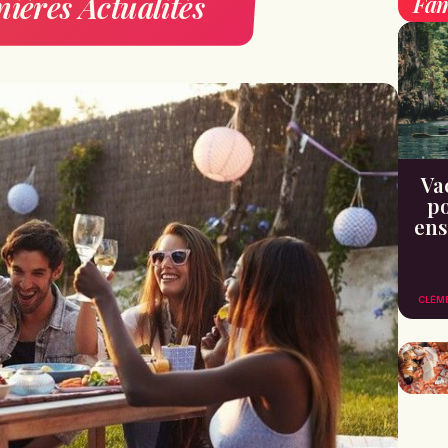
ières Actualités
Fam
Va
po
ens
CLÉM