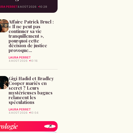
URA PERRET
4 AOÛT 2026
10:28
Affaire Patrick Bruel :
« Il ne peut pas
continuer sa vie
tranquillement »,
pourquoi cette
décision de justice
provoque...
LAURA PERRET
4 AOÛT 2026
10:16
Gigi Hadid et Bradley
Cooper mariés en
secret ? Leurs
mystérieuses bagues
relancent les
spéculations
LAURA PERRET
4 AOÛT 2026
10:04
rologie