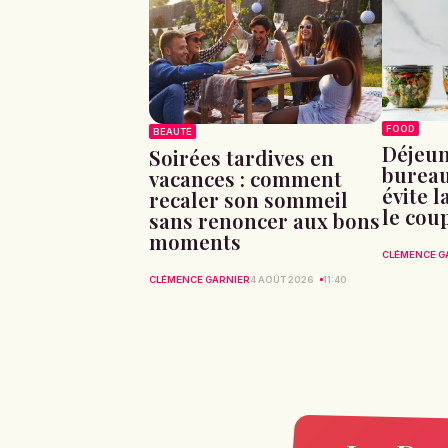
FOOD
BEAUTÉ
Déjeun
Soirées tardives en
bureau
vacances : comment
évite l
recaler son sommeil
le cou
sans renoncer aux bons
moments
CLÉMENCE G
CLÉMENCE GARNIER
4 AOÛT 2026
11:40