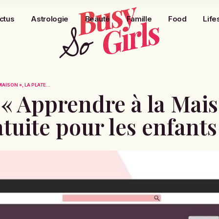
ctus
Astrologie
Beauté
Famille
Food
Life
ISON », LA PLATE...
« Apprendre à la Mais
tuite pour les enfants