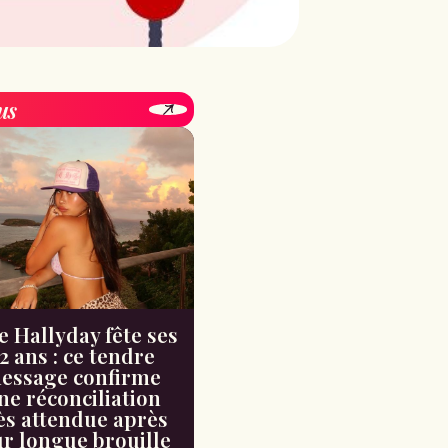
us
e Hallyday fête ses
2 ans : ce tendre
essage confirme
ne réconciliation
ès attendue après
ur longue brouille