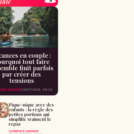
ille
cances en couple :
urquoi tout faire
emble finit parfois
par créer des
tensions
ENCE GARNIER
4 AOÛT 2026
09:04
Pique-nique avec des
enfants : la règle des
petites portions qui
simplifie vraiment le
repas
CLÉMENCE GARNIER