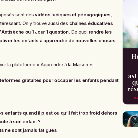
posés sont des
vidéos ludiques et pédagogiques
,
ntéressant. On y trouve aussi des
chaînes éducatives
l'Antisèche ou 1 Jour 1 question
. De quoi
rendre les
tiver les enfants
à apprendre de nouvelles choses
H
vrir
la plateforme « Apprendre à la Maison »
.
ast
ateformes gratuites pour occuper les enfants pendant
qu
rés
MY
 enfants quand il pleut ou qu’il fait trop froid dehors
ole à son enfant ?
ts ne sont jamais fatigués