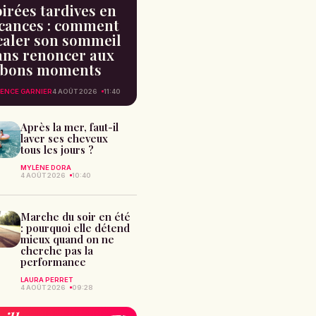
irées tardives en
cances : comment
caler son sommeil
ans renoncer aux
bons moments
ENCE GARNIER
4 AOÛT 2026
11:40
Après la mer, faut-il
laver ses cheveux
tous les jours ?
MYLÈNE DORA
4 AOÛT 2026
10:40
Marche du soir en été
: pourquoi elle détend
mieux quand on ne
cherche pas la
performance
LAURA PERRET
4 AOÛT 2026
09:28