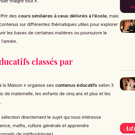
nuer malgré tout »
.
LA
ffrir des
cours similaire
s à ceux délivrés à l’école
, mais
contenus sur différentes thématiques utiles pour explorer
rir les bases de certaines matières ou poursuivre le
 l’année.
ucatifs classés par
à la Maison »
organise ses
contenus éducatifs
selon 3
s de maternelle, les enfants de cinq ans et plus et les
.
 sélection directement le sujet qui nous intéresse
ience, maths, culture générale et apprendre
Ast
conseils de méthodologie).