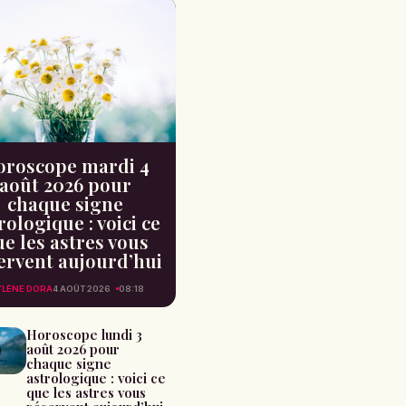
oroscope mardi 4
août 2026 pour
chaque signe
rologique : voici ce
e les astres vous
ervent aujourd’hui
LÈNE DORA
4 AOÛT 2026
08:18
Horoscope lundi 3
août 2026 pour
chaque signe
astrologique : voici ce
que les astres vous