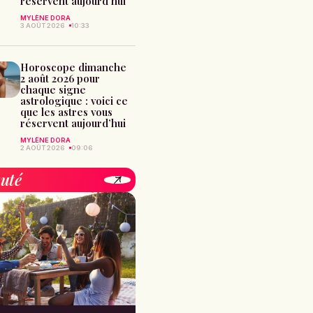
réservent aujourd’hui
MYLÈNE DORA
3 AOÛT 2026
10:33
Horoscope dimanche
2 août 2026 pour
chaque signe
astrologique : voici ce
que les astres vous
réservent aujourd’hui
MYLÈNE DORA
2 AOÛT 2026
09:06
uté