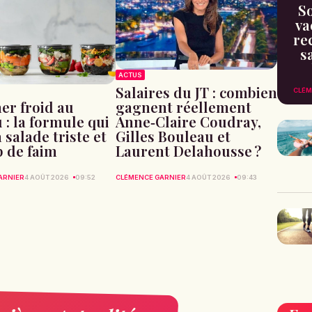
So
va
re
s
ACTUS
Salaires du JT : combien
CLÉM
gagnent réellement
er froid au
Anne‑Claire Coudray,
 : la formule qui
Gilles Bouleau et
a salade triste et
Laurent Delahousse ?
p de faim
CLÉMENCE GARNIER
4 AOÛT 2026
09:43
ARNIER
4 AOÛT 2026
09:52