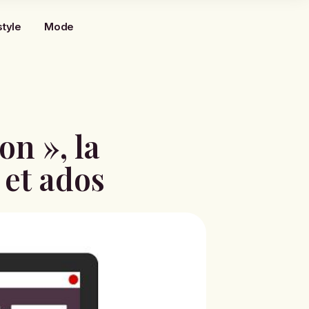
style
Mode
on », la
 et ados