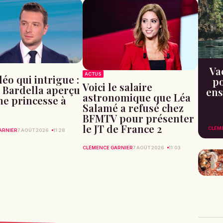
Va
ACTUS
éo qui intrigue :
po
Voici le salaire
 Bardella aperçu
ens
astronomique que Léa
ne princesse à
Salamé a refusé chez
BFMTV pour présenter
le JT de France 2
CLÉM
ARNIER
7 AOÛT 2026
11:28
CLÉMENCE GARNIER
7 AOÛT 2026
11:03