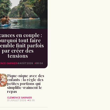
cances en couple :
urquoi tout faire
emble finit parfois
par créer des
tensions
ENCE GARNIER
4 AOÛT 2026
09:04
Pique-nique avec des
enfants : la règle des
petites portions qui
simplifie vraiment le
repas
CLÉMENCE GARNIER
31 JUILLET 2026
16:35