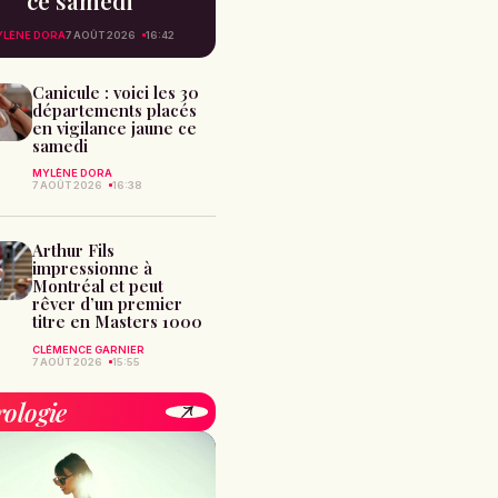
ce samedi
YLÈNE DORA
7 AOÛT 2026
16:42
Canicule : voici les 30
départements placés
en vigilance jaune ce
samedi
MYLÈNE DORA
7 AOÛT 2026
16:38
Arthur Fils
impressionne à
Montréal et peut
rêver d’un premier
titre en Masters 1000
CLÉMENCE GARNIER
7 AOÛT 2026
15:55
rologie