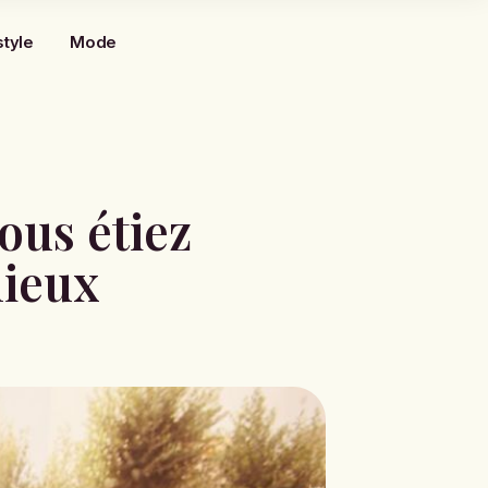
style
Mode
ous étiez
mieux