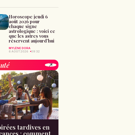
Horoscope jeudi 6
août 2026 pour
chaque signe
astrologique : voici ce
que les astres vous
réservent aujourd’hui
MYLÈNE DORA
6 AOÛT 2026
09:32
uté
irées tardives en
cances : comment