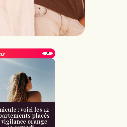
us
icule : voici les 12
partements placés
 vigilance orange