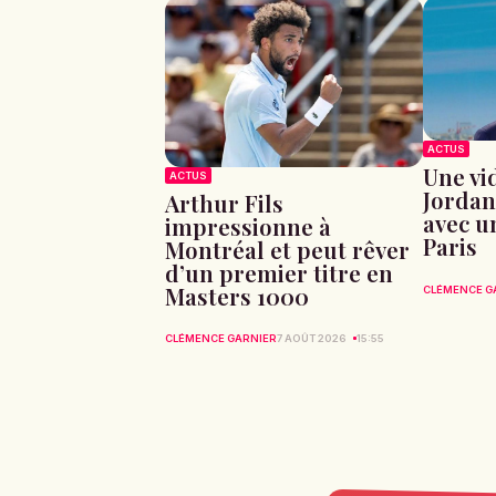
ACTUS
Une vid
ACTUS
Jordan
Arthur Fils
avec u
impressionne à
Paris
Montréal et peut rêver
d’un premier titre en
Masters 1000
CLÉMENCE G
CLÉMENCE GARNIER
7 AOÛT 2026
15:55