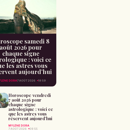
roscope samedi 8
août 2026 pour
chaque signe
rologique : voici ce
e les astres vous
ervent aujourd’hui
LÈNE DORA
7 AOÛT 2026
19:59
Horoscope vendredi
7 août 2026 pour
chaque signe
astrologique : voici ce
que les astres vous
réservent aujourd’hui
MYLÈNE DORA
7 AOÛT 2026
09:55