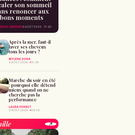
caler son sommeil
ans renoncer aux
bons moments
ENCE GARNIER
4 AOÛT 2026
11:40
Après la mer, faut-il
laver ses cheveux
tous les jours ?
MYLÈNE DORA
4 AOÛT 2026
10:40
Marche du soir en été
: pourquoi elle détend
mieux quand on ne
cherche pas la
performance
LAURA PERRET
4 AOÛT 2026
09:28
ille