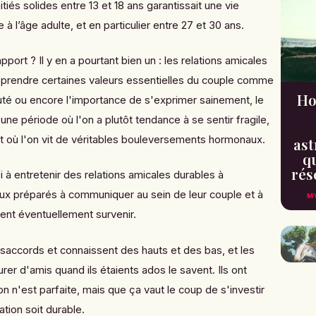
tiés solides entre 13 et 18 ans garantissait une vie
à l’âge adulte, et en particulier entre 27 et 30 ans.
port ? Il y en a pourtant bien un : les relations amicales
apprendre certaines valeurs essentielles du couple comme
Ho
yauté ou encore l'importance de s'exprimer sainement, le
une période où l'on a plutôt tendance à se sentir fragile,
et où l'on vit de véritables bouleversements hormonaux.
ast
qu
rés
 à entretenir des relations amicales durables à
eux préparés à communiquer au sein de leur couple et à
MY
vent éventuellement survenir.
saccords et connaissent des hauts et des bas, et les
rer d'amis quand ils étaients ados le savent. Ils ont
n n'est parfaite, mais que ça vaut le coup de s'investir
ation soit durable.