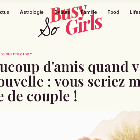
ctus
Astrologie
Beauté
Famille
Food
Life
 VOUS ÉTIEZ ADO ?...
aucoup d'amis quand v
uvelle : vous seriez 
e de couple !