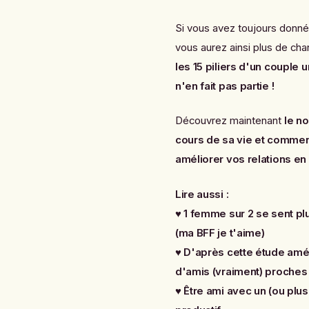
Si vous avez toujours donné l
vous aurez ainsi plus de cha
les 15 piliers d'un couple 
n'en fait pas partie !
Découvrez maintenant
le n
cours de sa vie et comment
améliorer vos relations e
Lire aussi :
♥
1 femme sur 2 se sent p
(ma BFF je t'aime)
♥
D'après cette étude amé
d'amis (vraiment) proches
♥
Être ami avec un (ou plu