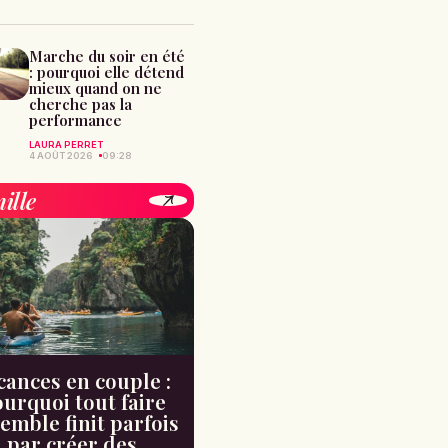
Marche du soir en été
: pourquoi elle détend
mieux quand on ne
cherche pas la
performance
LAURA PERRET
4 AOÛT 2026
09:28
ille
cances en couple :
urquoi tout faire
emble finit parfois
par créer des