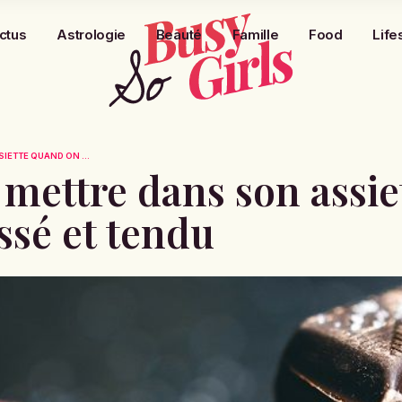
ctus
Astrologie
Beauté
Famille
Food
Life
IETTE QUAND ON ...
 mettre dans son assi
essé et tendu