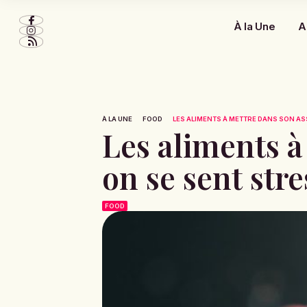
À la Une
A
À LA UNE
FOOD
LES ALIMENTS À METTRE DANS SON ASS
Les aliments à
on se sent str
FOOD