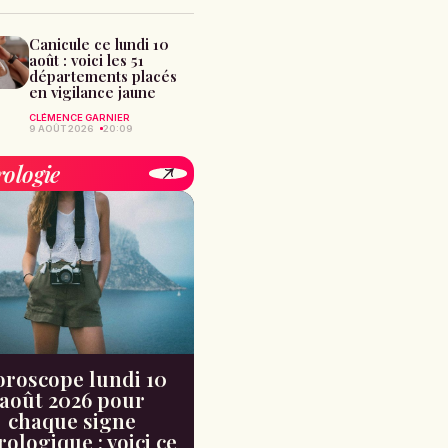
Canicule ce lundi 10
août : voici les 51
départements placés
en vigilance jaune
CLÉMENCE GARNIER
9 AOÛT 2026
20:09
rologie
roscope lundi 10
août 2026 pour
chaque signe
rologique : voici ce