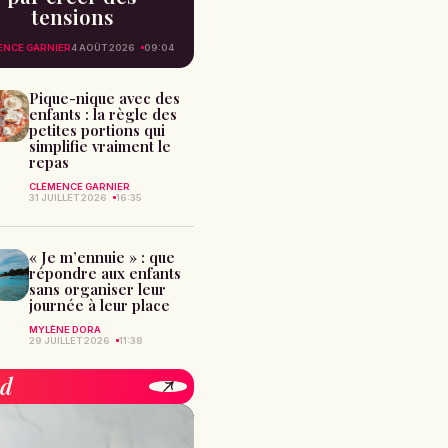
tensions
ENCE GARNIER
4 AOÛT 2026
09:04
Pique-nique avec des
enfants : la règle des
petites portions qui
simplifie vraiment le
repas
CLÉMENCE GARNIER
31 JUILLET 2026
16:35
« Je m’ennuie » : que
répondre aux enfants
sans organiser leur
journée à leur place
MYLÈNE DORA
29 JUILLET 2026
11:38
od