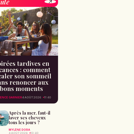
uté
irées tardives en
cances : comment
caler son sommeil
ans renoncer aux
bons moments
ENCE GARNIER
4 AOÛT 2026
11:40
Après la mer, faut-il
laver ses cheveux
tous les jours ?
MYLÈNE DORA
4 AOÛT 2026
10:40