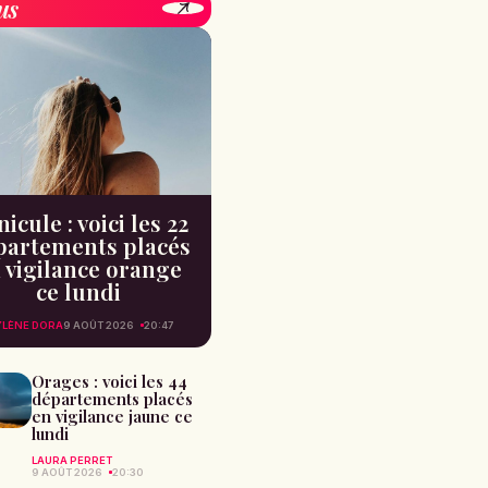
us
icule : voici les 22
partements placés
 vigilance orange
ce lundi
LÈNE DORA
9 AOÛT 2026
20:47
Orages : voici les 44
départements placés
en vigilance jaune ce
lundi
LAURA PERRET
9 AOÛT 2026
20:30