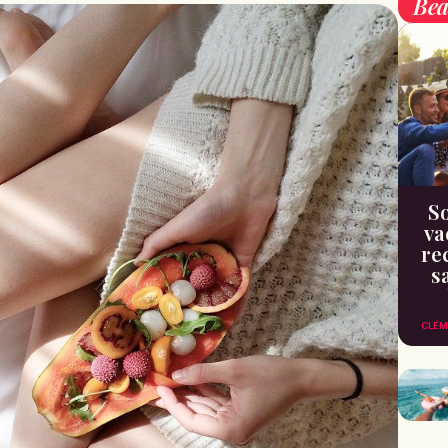
Bea
So
va
re
s
CLÉM