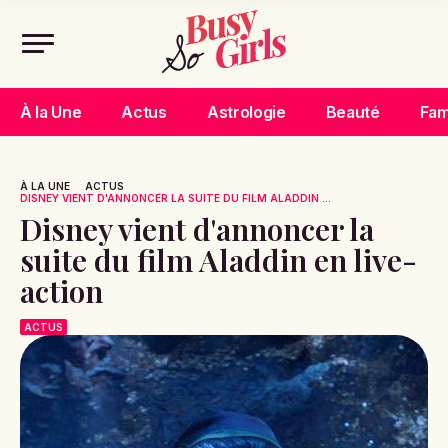
À la Une
Actus
Astrologie
Beauté
Fam
À LA UNE
ACTUS
DISNEY VIENT D'ANNONCER LA SUITE DU FILM ALADDIN ...
Disney vient d'annoncer la
suite du film Aladdin en live-
action
ACTUS