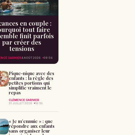
cances en couple :
urquoi tout faire
emble finit parfois
par créer des
tensions
ENCE GARNIER
4 AOÛT 2026
09:04
Pique-nique avec des
enfants : la règle des
petites portions qui
simplifie vraiment le
repas
CLÉMENCE GARNIER
31 JUILLET 2026
16:35
« Je m’ennuie » : que
répondre aux enfants
sans organiser leur