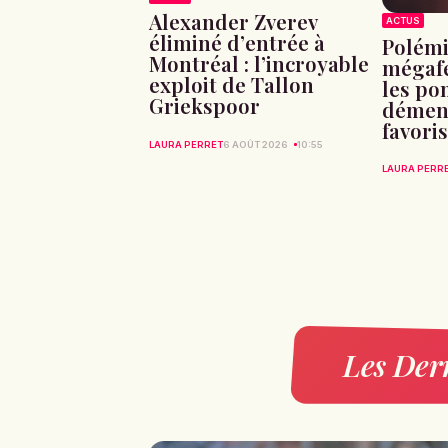
Alexander Zverev
ACTUS
éliminé d’entrée à
Polémi
Montréal : l’incroyable
mégafe
exploit de Tallon
les po
Griekspoor
dément
favori
LAURA PERRET
6 AOÛT 2026
10:55
LAURA PERR
Les Dern