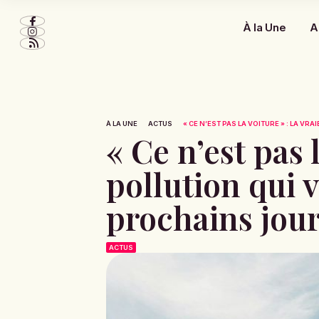
À la Une
A
À LA UNE
ACTUS
« CE N’EST PAS LA VOITURE » : LA VRAI
« Ce n’est pas 
pollution qui 
prochains jou
ACTUS