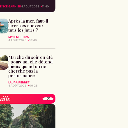
ENCE GARNIER
4 AOÛT 2026
11:40
Après la mer, faut-il
laver ses cheveux
tous les jours ?
MYLÈNE DORA
4 AOÛT 2026
10:40
Marche du soir en été
: pourquoi elle détend
mieux quand on ne
cherche pas la
performance
LAURA PERRET
4 AOÛT 2026
09:28
ille