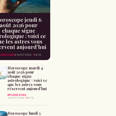
oroscope jeudi 6
août 2026 pour
chaque signe
rologique : voici ce
e les astres vous
ervent aujourd’hui
LÈNE DORA
6 AOÛT 2026
09:32
Horoscope mardi 4
août 2026 pour
chaque signe
astrologique : voici ce
que les astres vous
réservent aujourd’hui
MYLÈNE DORA
4 AOÛT 2026
08:18
Horoscope lundi 3