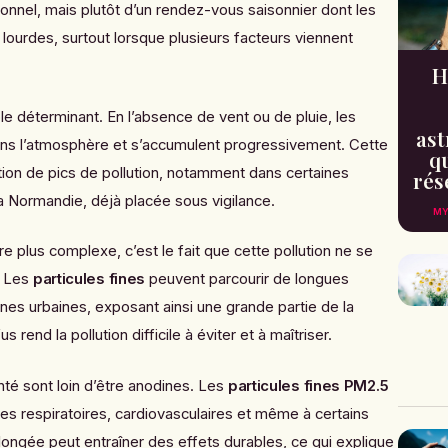
nnel, mais plutôt d’un rendez-vous saisonnier dont les
ourdes, surtout lorsque plusieurs facteurs viennent
H
ôle déterminant. En l’absence de vent ou de pluie, les
ast
ans l’atmosphère et s’accumulent progressivement. Cette
qu
tion de pics de pollution, notamment dans certaines
rés
 Normandie, déjà placée sous vigilance.
MY
re plus complexe, c’est le fait que cette pollution ne se
. Les
particules fines
peuvent parcourir de longues
nes urbaines, exposant ainsi une grande partie de la
 rend la pollution difficile à éviter et à maîtriser.
té sont loin d’être anodines. Les
particules fines PM2.5
es respiratoires, cardiovasculaires et même à certains
ongée peut entraîner des effets durables, ce qui explique