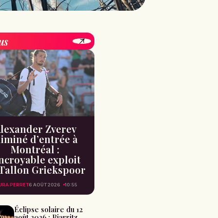
us
lexander Zverev
liminé d’entrée à
Montréal :
incroyable exploit
Tallon Griekspoor
URA PERRET
6 AOÛT 2026
10:55
Éclipse solaire du 12
août 2026 : Biarritz