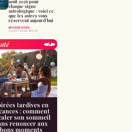
août 2026 pour
chaque signe
astrologique : voici ce
que les astres vous
réservent aujourd’hui
MYLÈNE DORA
3 AOÛT 2026
10:33
uté
irées tardives en
cances : comment
caler son sommeil
ans renoncer aux
bons moments