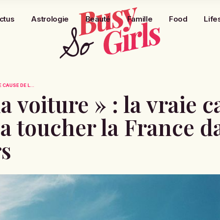
ctus
Astrologie
Beauté
Famille
Food
Life
E CAUSE DE L...
la voiture » : la vraie 
va toucher la France d
rs