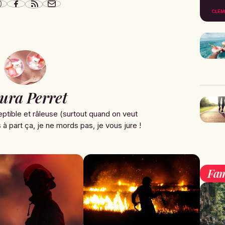
CLÉM
ura Perret
ptible et râleuse (surtout quand on veut
à part ça, je ne mords pas, je vous jure !
Fam