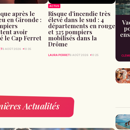
ACTUS
que après le
Risque d’incendie très
u en Gironde :
élevé dans le sud : 4
Va
mpiers
départements en rouge
po
ent avoir
et 325 pompiers
ens
sé le Cap Ferret
mobilisés dans la
Drôme
ET
6 AOÛT 2026
10:35
LAURA PERRET
6 AOÛT 2026
10:25
CLÉM
ières Actualités