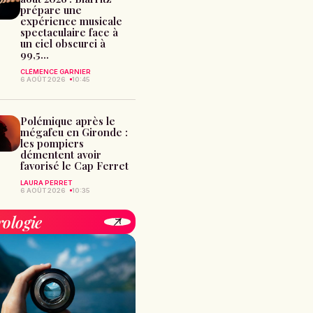
prépare une
expérience musicale
spectaculaire face à
un ciel obscurci à
99,5...
CLÉMENCE GARNIER
6 AOÛT 2026
10:45
Polémique après le
mégafeu en Gironde :
les pompiers
démentent avoir
favorisé le Cap Ferret
LAURA PERRET
6 AOÛT 2026
10:35
rologie