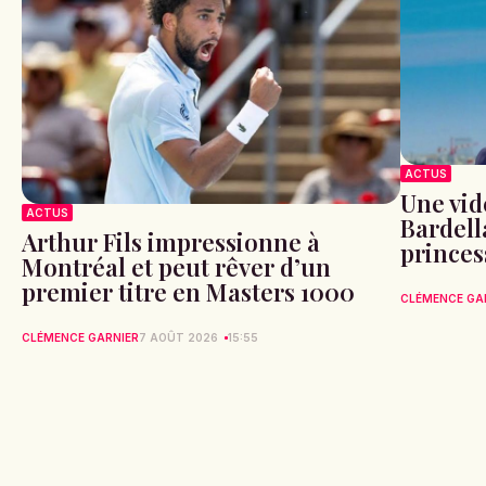
ACTUS
Une vid
ACTUS
Bardell
Arthur Fils impressionne à
princes
Montréal et peut rêver d’un
premier titre en Masters 1000
CLÉMENCE GA
CLÉMENCE GARNIER
7 AOÛT 2026
15:55