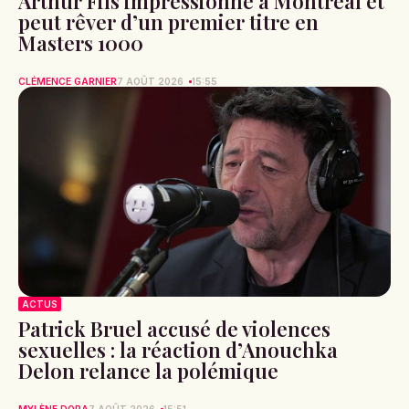
Arthur Fils impressionne à Montréal et
peut rêver d’un premier titre en
Masters 1000
CLÉMENCE GARNIER
7 AOÛT 2026
15:55
ACTUS
Patrick Bruel accusé de violences
sexuelles : la réaction d’Anouchka
Delon relance la polémique
MYLÈNE DORA
7 AOÛT 2026
15:51