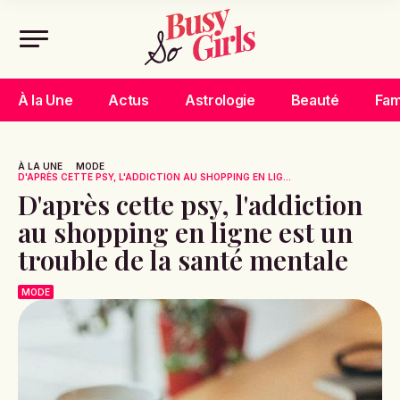
À la Une
Actus
Astrologie
Beauté
Fam
À LA UNE
MODE
D'APRÈS CETTE PSY, L'ADDICTION AU SHOPPING EN LIG...
D'après cette psy, l'addiction
au shopping en ligne est un
trouble de la santé mentale
MODE