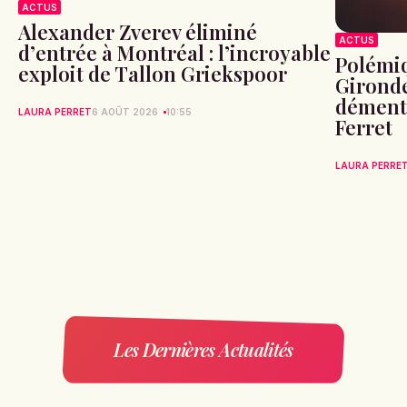
ACTUS
Alexander Zverev éliminé
ACTUS
d’entrée à Montréal : l’incroyable
Polémiq
exploit de Tallon Griekspoor
Gironde
démente
LAURA PERRET
6 AOÛT 2026
10:55
Ferret
LAURA PERRE
Les Dernières Actualités