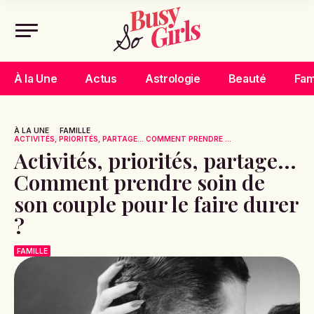
À la Une
Actus
Astrologie
Beauté
Fam
À LA UNE
FAMILLE
ACTIVITÉS, PRIORITÉS, PARTAGE... COMMENT PRENDRE ...
Activités, priorités, partage...
Comment prendre soin de
son couple pour le faire durer
?
FAMILLE