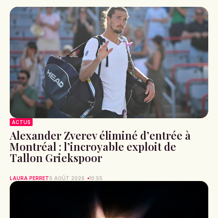
ACTUS
Alexander Zverev éliminé d’entrée à
Montréal : l’incroyable exploit de
Tallon Griekspoor
LAURA PERRET
6 AOÛT 2026
10:55