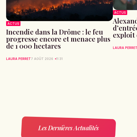
ACTUS
Alexand
ACTUS
d’entré
Incendie dans la Drôme : le feu
exploit
progresse encore et menace plus
de 1 000 hectares
LAURA PERRE
LAURA PERRET
7 AOÛT 2026
11:31
Les Dernières Actualités