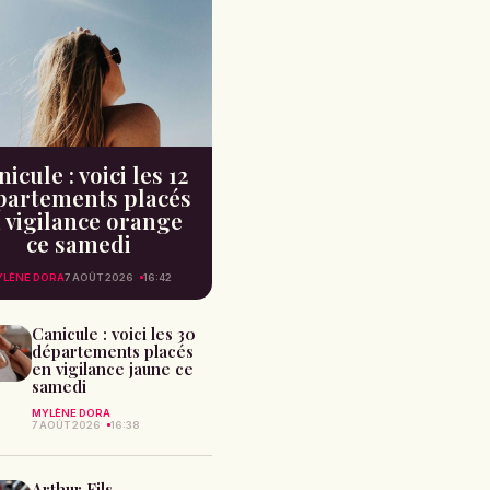
icule : voici les 12
partements placés
 vigilance orange
ce samedi
YLÈNE DORA
7 AOÛT 2026
16:42
Canicule : voici les 30
départements placés
en vigilance jaune ce
samedi
MYLÈNE DORA
7 AOÛT 2026
16:38
Arthur Fils