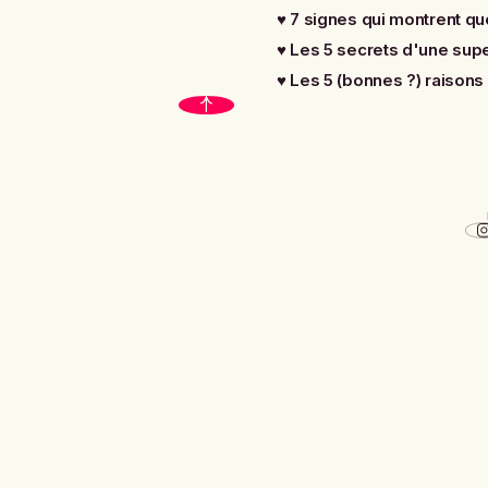
♥
7 signes qui montrent qu
♥
Les 5 secrets d'une supe
♥
Les 5 (bonnes ?) raisons