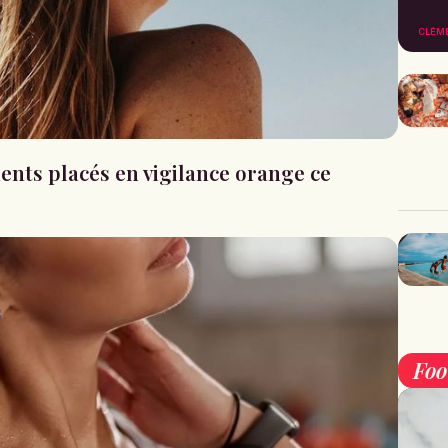
CLÉM
ments placés en vigilance orange ce
Fo