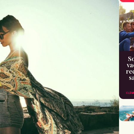
So
va
re
s
CLÉM