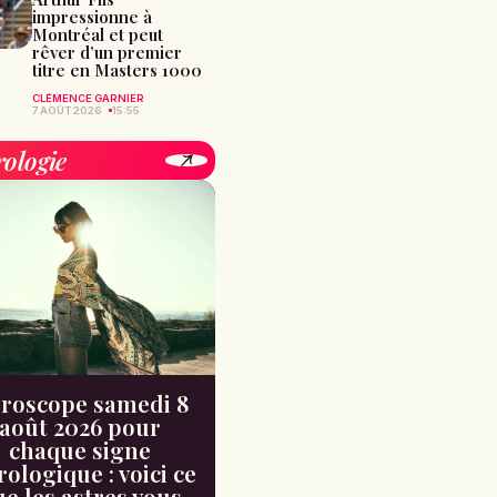
impressionne à
Montréal et peut
rêver d’un premier
titre en Masters 1000
CLÉMENCE GARNIER
7 AOÛT 2026
15:55
rologie
roscope samedi 8
août 2026 pour
chaque signe
rologique : voici ce
e les astres vous