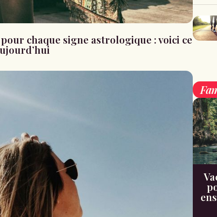
our chaque signe astrologique : voici ce
aujourd’hui
Fam
Va
po
ens