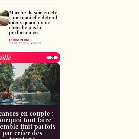
Marche du soir en été
: pourquoi elle détend
mieux quand on ne
cherche pas la
performance
LAURA PERRET
4 AOÛT 2026
09:28
ille
cances en couple :
urquoi tout faire
emble finit parfois
par créer des