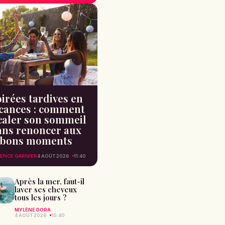
irées tardives en
cances : comment
caler son sommeil
ans renoncer aux
bons moments
ENCE GARNIER
4 AOÛT 2026
11:40
Après la mer, faut-il
laver ses cheveux
tous les jours ?
MYLÈNE DORA
4 AOÛT 2026
10:40