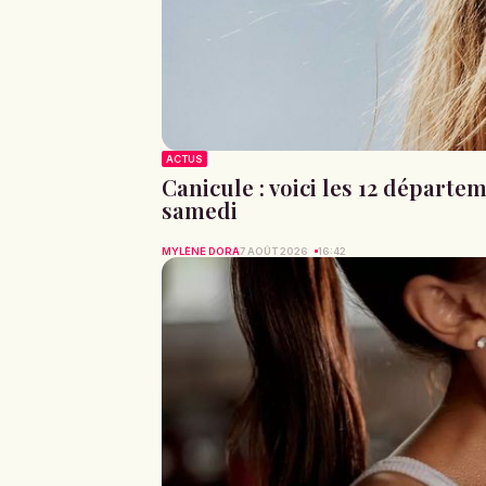
ACTUS
Canicule : voici les 12 départe
samedi
MYLÈNE DORA
7 AOÛT 2026
16:42