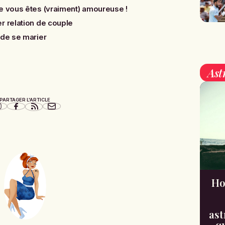
e vous êtes (vraiment) amoureuse !
r relation de couple
 de se marier
Ast
PARTAGER L'ARTICLE
Ho
ast
qu