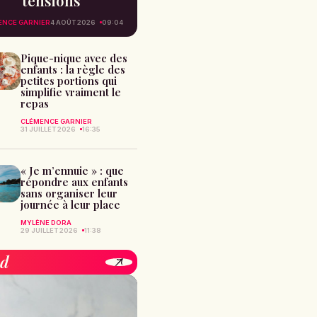
tensions
ENCE GARNIER
4 AOÛT 2026
09:04
Pique-nique avec des
enfants : la règle des
petites portions qui
simplifie vraiment le
repas
CLÉMENCE GARNIER
31 JUILLET 2026
16:35
« Je m’ennuie » : que
répondre aux enfants
sans organiser leur
journée à leur place
MYLÈNE DORA
29 JUILLET 2026
11:38
od