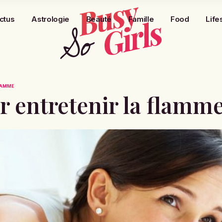
ctus
Astrologie
Beauté
Famille
Food
Life
LAMME
r entretenir la flamm