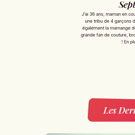
Sept
J’ai 36 ans, maman en co
une tribu de 4 garçons de
également la mamange de 
grande fan de couture, br
! En p
Les Dern