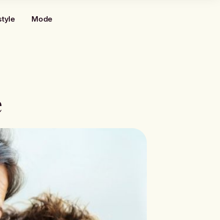
style
Mode
e