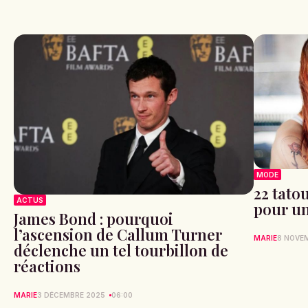
MODE
22 tato
ACTUS
pour un
James Bond : pourquoi
l’ascension de Callum Turner
MARIE
8 NOVE
déclenche un tel tourbillon de
réactions
MARIE
3 DÉCEMBRE 2025
06:00