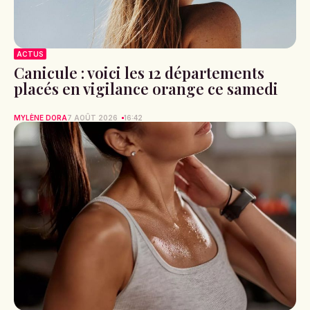
ACTUS
Canicule : voici les 12 départements
placés en vigilance orange ce samedi
MYLÈNE DORA
7 AOÛT 2026
16:42