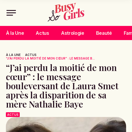
À la Une
Actus
Astrologie
Beauté
Fam
À LA UNE
ACTUS
“J’AI PERDU LA MOITIÉ DE MON CŒUR” : LE MESSAGE B...
“J’ai perdu la moitié de mon
cœur” : le message
bouleversant de Laura Smet
après la disparition de sa
mère Nathalie Baye
ACTUS