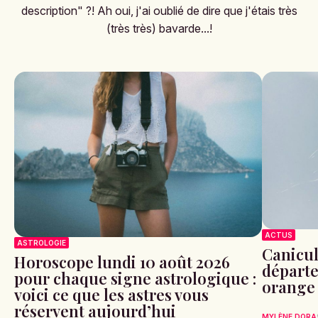
description" ?! Ah oui, j'ai oublié de dire que j'étais très
(très très) bavarde...!
ACTUS
ASTROLOGIE
Canicule
Horoscope lundi 10 août 2026
départe
pour chaque signe astrologique :
orange 
voici ce que les astres vous
réservent aujourd’hui
MYLÈNE DORA