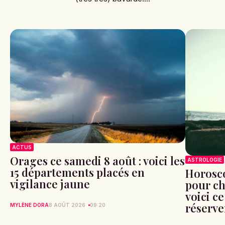
ACTUS
Orages ce samedi 8 août : voici les
ASTROLOGIE
15 départements placés en
Horosco
vigilance jaune
pour ch
voici ce
réserve
MYLÈNE DORA
8 AOÛT 2026
09:20