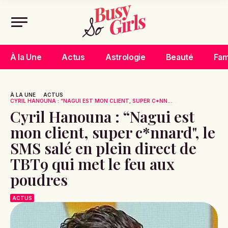
À la Une
Actus
Astrologie
Beauté
Fam
À LA UNE
ACTUS
CYRIL HANOUNA : “NAGUI EST MON CLIENT, SUPER C*NN...
Cyril Hanouna : “Nagui est
mon client, super c*nnard", le
SMS salé en plein direct de
TBT9 qui met le feu aux
poudres
ACTUS