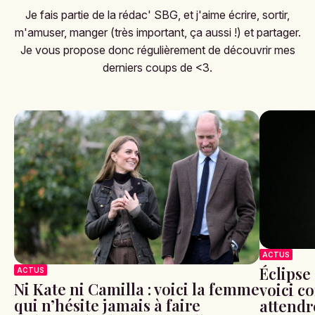
Je fais partie de la rédac' SBG, et j'aime écrire, sortir,
m'amuser, manger (très important, ça aussi !) et partager.
Je vous propose donc régulièrement de découvrir mes
derniers coups de <3.
ACTUS
Éclipse 
ACTUS
Ni Kate ni Camilla : voici la femme
voici c
qui n’hésite jamais à faire
attendr