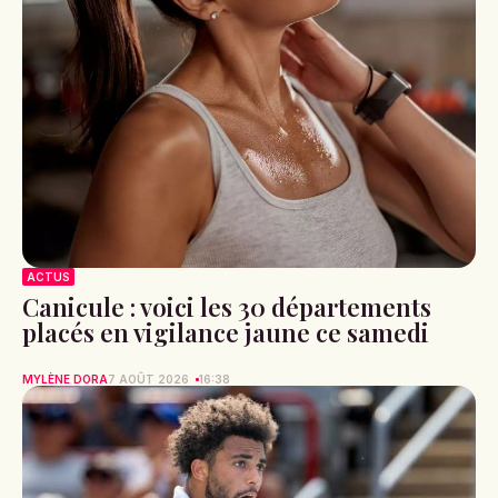
ACTUS
Canicule : voici les 30 départements
placés en vigilance jaune ce samedi
MYLÈNE DORA
7 AOÛT 2026
16:38