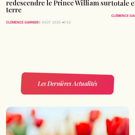
redescendre le Prince William sur
totale 
terre
CLÉMENCE GA
CLÉMENCE GARNIER
8 AOÛT 2026
11:02
Les Dernières Actualités