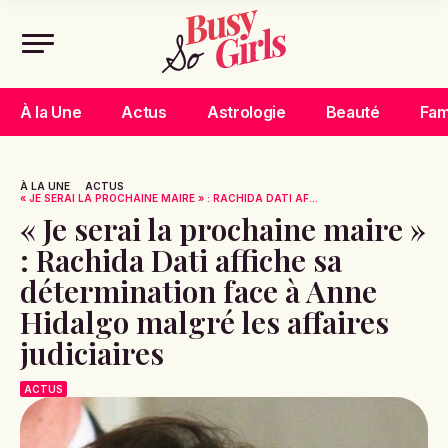
À la Une
Actus
Astrologie
Beauté
Fam
À LA UNE
ACTUS
« JE SERAI LA PROCHAINE MAIRE » : RACHIDA DATI AF...
« Je serai la prochaine maire »
: Rachida Dati affiche sa
détermination face à Anne
Hidalgo malgré les affaires
judiciaires
ACTUS