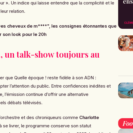
ens
our »
. Un indice qui laisse entendre que la complicité et le
leur relation.
CLÉM
Des cheveux de m****", les consignes étonnantes que
r son look pour le 20h
, un talk-show toujours au
mer que
Quelle époque !
reste fidèle à son ADN :
apter l’attention du public. Entre confidences inédites et
 l’émission continue d’offrir une alternative
nels débats télévisés.
’orchestre et des chroniqueurs comme
Charlotte
Fo
à se livrer, le programme conserve son statut