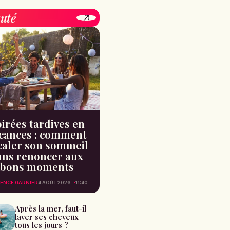
uté
irées tardives en
cances : comment
caler son sommeil
ans renoncer aux
bons moments
ENCE GARNIER
4 AOÛT 2026
11:40
Après la mer, faut-il
laver ses cheveux
tous les jours ?