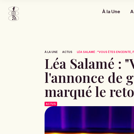
À la Une
A
À LA UNE
ACTUS
LÉA SALAMÉ : "VOUS ÊTES ENCEINTE, FÉ
Léa Salamé : "V
l'annonce de g
marqué le reto
ACTUS