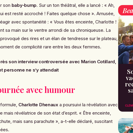
er son
baby-bump
. Sur un ton théâtral, elle a lancé :
« Ah,
Bea
c qui est resté accroché ! Faites quelque chose »
. Amusée,
réagir avec spontanéité :
« Vous êtes enceinte, Charlotte !
ant sa main sur le ventre arrondi de sa chroniqueuse. La
ovoqué des rires et un élan de tendresse sur le plateau,
moment de complicité rare entre les deux femmes.
rès son interview controversée avec Marion Cotillard,
So
 personne ne s’y attendait
va
re
ournée avec humour
s
 formule,
Charlotte Dhenaux
a poursuivi la révélation avec
CLÉM
 mais révélatrice de son état d’esprit.
« Être enceinte,
chute, mais sans parachute »
, a-t-elle déclaré, suscitant
sées.