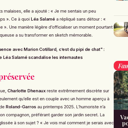
s malaises, elle a ajouté :
« Je me sentais un peu
mps »
. Ce à quoi
Léa Salamé
a répliqué sans détour :
«
me »
. Une manière légère d’officialiser un moment pourtant
niqueuse a su transformer en sketch mémorable.
ence avec Marion Cotillard, c’est du pipi de chat" :
e Léa Salamé scandalise les internautes
Fam
 préservée
que,
Charlotte Dhenaux
reste extrêmement discrète sur
 seulement qu’elle est en couple avec un homme aperçu à
 de
Roland-Garros
au printemps 2025. L’humoriste n’a
 son compagnon, préférant garder son jardin secret. La
Va
po
glissée à son sujet ?
« Je vois mal comment je serais avec