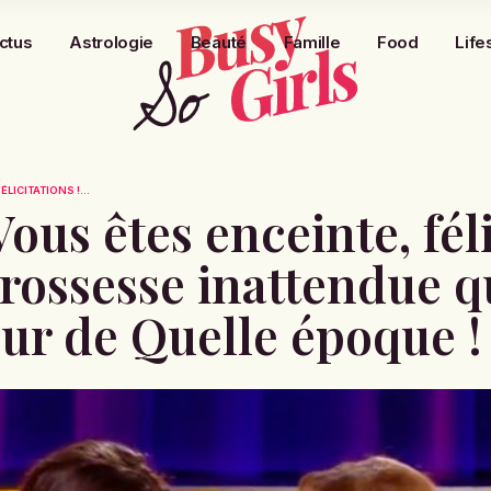
ctus
Astrologie
Beauté
Famille
Food
Life
LICITATIONS !...
ous êtes enceinte, félic
rossesse inattendue q
ur de Quelle époque !