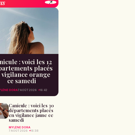
us
icule : voici les 12
partements placés
 vigilance orange
ce samedi
YLÈNE DORA
7 AOÛT 2026
16:42
Canicule : voici les 30
départements placés
en vigilance jaune ce
samedi
MYLÈNE DORA
7 AOÛT 2026
16:38