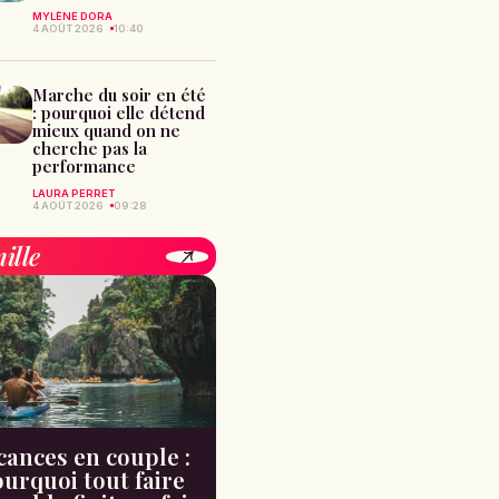
MYLÈNE DORA
4 AOÛT 2026
10:40
Marche du soir en été
: pourquoi elle détend
mieux quand on ne
cherche pas la
performance
LAURA PERRET
4 AOÛT 2026
09:28
ille
cances en couple :
urquoi tout faire