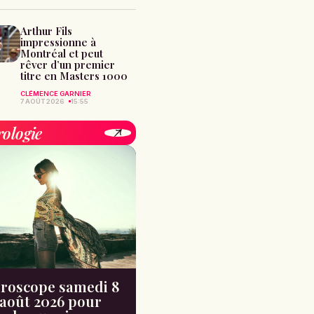
Arthur Fils
impressionne à
Montréal et peut
rêver d’un premier
titre en Masters 1000
CLÉMENCE GARNIER
7 AOÛT 2026
15:55
rologie
roscope samedi 8
août 2026 pour