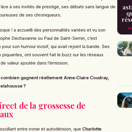
ast
grâce à ses invités de prestige, ses débats sans langue de
qu
voureuses de ses chroniqueurs.
rés
MY
oque !
a accueilli des personnalités variées et vu son
tophe Dechavanne ou Paul de Saint-Sernin, c’est
 pour son humour incisif, qui avait rejoint la bande. Ses
 piquantes, ont souvent fait le buzz sur les réseaux
 de valeur ajoutée dans l’émission.
 : combien gagnent réellement Anne‑Claire Coudray,
Delahousse ?
rect de la grossesse de
naux
oscillant entre ironie et autodérision, que
Charlotte