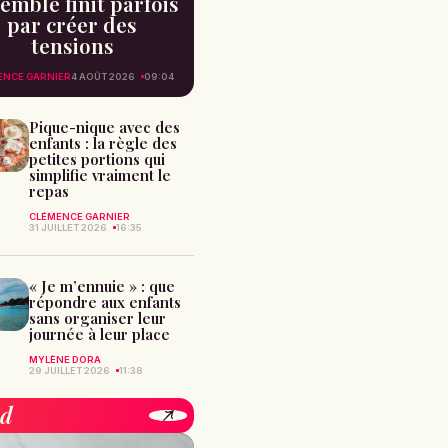
emble finit parfois
par créer des
tensions
ENCE GARNIER
4 AOÛT 2026
09:04
Pique-nique avec des
enfants : la règle des
petites portions qui
simplifie vraiment le
repas
CLÉMENCE GARNIER
31 JUILLET 2026
16:35
« Je m’ennuie » : que
répondre aux enfants
sans organiser leur
journée à leur place
MYLÈNE DORA
29 JUILLET 2026
11:38
od