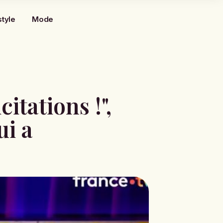
style
Mode
itations !",
ui a