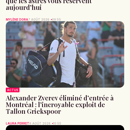
que les astres vous réservent
aujourd’hui
MYLÈNE DORA
7 AOÛT 2026
09:55
ACTUS
Alexander Zverev éliminé d’entrée à
Montréal : l’incroyable exploit de
Tallon Griekspoor
LAURA PERRET
6 AOÛT 2026
10:55