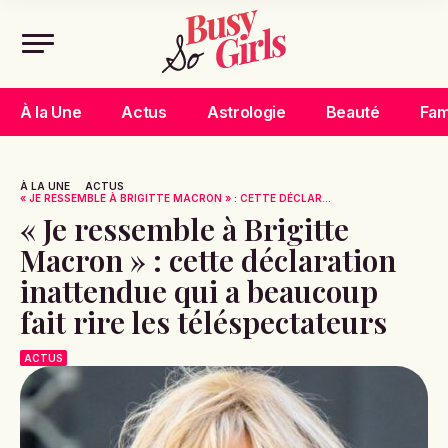
À la Une
Actus
Astrologie
Beauté
Fam
À LA UNE
ACTUS
« JE RESSEMBLE À BRIGITTE MACRON » : CETTE DÉCLAR...
« Je ressemble à Brigitte
Macron » : cette déclaration
inattendue qui a beaucoup
fait rire les téléspectateurs
ACTUS