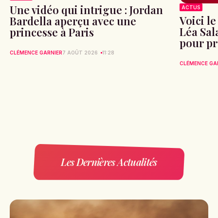
Une vidéo qui intrigue : Jordan
ACTUS
Voici l
Bardella aperçu avec une
Léa Sa
princesse à Paris
pour pr
CLÉMENCE GARNIER
7 AOÛT 2026
11:28
CLÉMENCE GA
Les Dernières Actualités