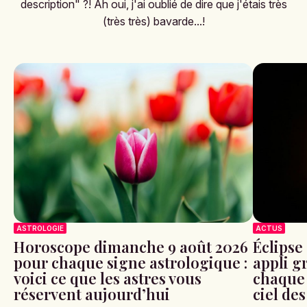
description" ?! Ah oui, j'ai oublié de dire que j'étais très
(très très) bavarde...!
ASTROLOGIE
ACTUS
Horoscope dimanche 9 août 2026
Éclipse 
pour chaque signe astrologique :
appli g
voici ce que les astres vous
chaque 
réservent aujourd’hui
ciel de